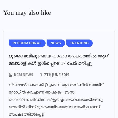
You may also like
INTERNATIONAL
NEWS
TRENDING
ദുബൈയിലുണ്ടായ വാഹനാപകടത്തില്‍ ആറ്
മലയാളികള്‍ ഉള്‍പ്പെടെ 17 പേര്‍ മരിച്ചു
KGM NEWS
7TH JUNE 2019
വ്യാഴാഴ്ച വൈകിട്ട് ദുബൈ മുഹമ്മദ് ബിൻ സായിദ്
റോഡിൽ വെച്ചാണ് അപകടം . ബസ്
സൈൻബോർഡിലേക്ക് ഇടിച്ചു കയറുകയായിരുന്നു
ഒമാനിൽ നിന്ന് ദുബൈയിലെത്തിയ യാത്രാ ബസ്
അപകടത്തിൽപ്പെട്ട്