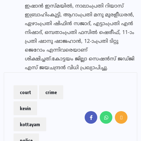
ഇഷാന്‍ ഇസ്മയില്‍, നാലാംപ്രതി റിയാസ്
ഇബ്രാഹിംകുട്ടി, ആറാംപ്രതി മനു മുരളീധരന്‍,
ഏഴാംപ്രതി ഷിഫിന്‍ സജാദ്, എട്ടാംപ്രതി എന്‍
നിഷാദ്, ഒമ്പതാംപ്രതി ഫസില്‍ ഷെരീഫ്, 11-ാം
പ്രതി ഷാനു ഷാജഹാന്‍, 12-ാംപ്രതി ടിറ്റു
ജെറോം എന്നിവരെയാണ്‌
ശിക്ഷിച്ചത്‌.കോട്ടയം ജില്ലാ സെഷൻസ്‌ ജഡ്‌ജി
എസ്‌ ജയചന്ദ്രൻ വിധി പ്രഖ്യാപിച്ചു.
court
crime
kevin
kottayam
police