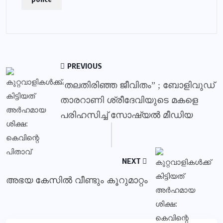
PREVIOUS
“തലതിരിഞ്ഞ ജീവിതം” ; ബോളിവുഡ്
താരറാണി ശ്രീദേവിയുടെ മകളെ
പരിഹസിച്ച് സോഷ്യൽ മീഡിയ
NEXT
അഭയ കേസിൽ വീണ്ടും കൂറുമാറ്റം