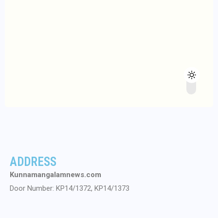
ADDRESS
Kunnamangalamnews.com
Door Number: KP14/1372, KP14/1373
Second Floor, Majestic Complex Main Road Kunnamangalam
Kunnamangalam(PO) Kozhikode,Kerala Zip Code:- 673571