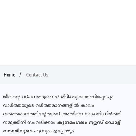
Home
Contact Us
ജീവന്റെ സ്പന്ദതാളങ്ങൾ മിടിക്കുകയാണിപ്പോഴും
വാർത്തയുടെ വർത്തമാനങ്ങളിൽ കാലം
വർത്തമാനത്തിന്റേതാണ് .അതിനെ സാക്ഷി നിർത്തി
നമുക്കിനി സംവദിക്കാം
കുന്ദമംഗലം ന്യൂസ് ഡോട്ട്
കോമിലൂടെ
എന്നും എപ്പോഴും.