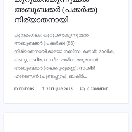
അബൂബക്കര്‍ (പക്കര്‍ക്ക)
നിര്യാതനായി
കുന്ദമംഗലം: കുറുക്കന്‍കുന്നുമ്മല്‍
അബൂബക്കര്‍ (പക്കര്‍ക്ക) (86)
നിര്യാതനായി.ഭാര്യ: നബീസ. മക്കള്‍: മാലിക്,
അസ്മ, റഹീമ, നസീമ, ഷമീന. മരുമക്കള്‍:
അബൂബക്കര്‍ (തലപ്പെരുമണ്ണ), സക്കീര്‍
ഹുസൈന്‍ (ചൂണ്ടപ്പുറം), ബഷീര്‍...
BY
EDITORS
29TH JULY 2026
0 COMMENT