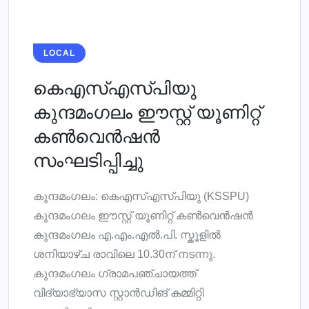
LOCAL
കെഎസ്എസ്‌പിയു
കുന്ദമംഗലം ഈസ്റ്റ് യൂണിറ്റ്
കൺവെൻഷൻ
സംഘടിപ്പിച്ചു
കുന്ദമംഗലം: കെഎസ്എസ്‌പിയു (KSSPU)
കുന്ദമംഗലം ഈസ്റ്റ് യൂണിറ്റ് കൺവെൻഷൻ
കുന്ദമംഗലം എ.എം.എൽ.പി. സ്കൂളിൽ
ശനിയാഴ്ച രാവിലെ 10.30ന് നടന്നു.
കുന്ദമംഗലം ഗ്രാമപഞ്ചായത്ത്
വിദ്യാഭ്യാസ സ്റ്റാൻഡിങ് കമ്മിറ്റി