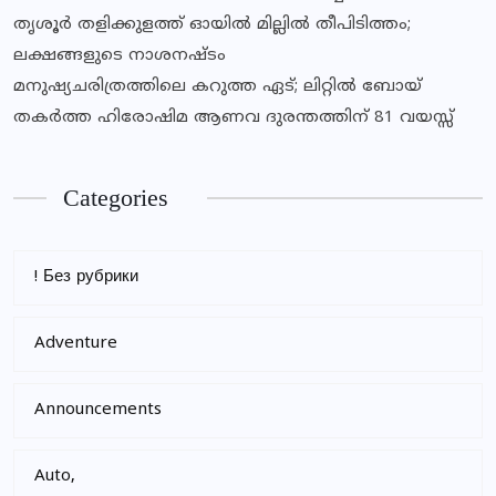
തൃശൂര്‍ തളിക്കുളത്ത് ഓയില്‍ മില്ലില്‍ തീപിടിത്തം;
ലക്ഷങ്ങളുടെ നാശനഷ്ടം
മനുഷ്യചരിത്രത്തിലെ കറുത്ത ഏട്; ലിറ്റിൽ ബോയ്
തകർത്ത ഹിരോഷിമ ആണവ ദുരന്തത്തിന് 81 വയസ്സ്
Categories
! Без рубрики
Adventure
Announcements
Auto,