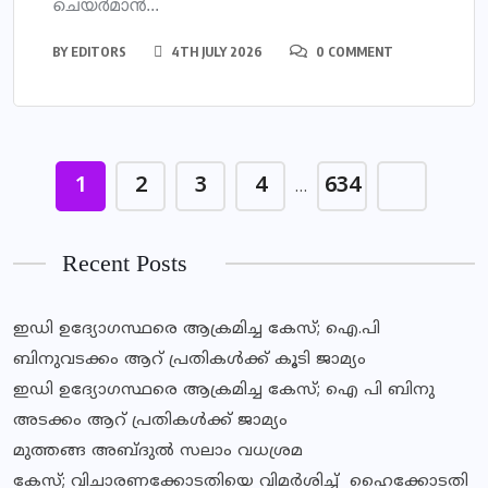
ചെയർമാൻ...
BY
EDITORS
4TH JULY 2026
0 COMMENT
1
2
3
4
634
…
Recent Posts
ഇഡി ഉദ്യോഗസ്ഥരെ ആക്രമിച്ച കേസ്; ഐ.പി
ബിനുവടക്കം ആറ് പ്രതികള്‍ക്ക് കൂടി ജാമ്യം
ഇഡി ഉദ്യോഗസ്ഥരെ ആക്രമിച്ച കേസ്; ഐ പി ബിനു
അടക്കം ആറ് പ്രതികൾക്ക് ജാമ്യം
മുത്തങ്ങ അബ്ദുൽ സലാം വധശ്രമ
കേസ്; വിചാരണക്കോടതിയെ വിമർശിച്ച് ഹൈക്കോടതി