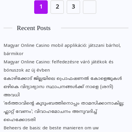
1
2
3
Recent Posts
Magyar Online Casino mobil applikáció: játszani bárhol,
bármikor
Magyar Online Casino: felfedezésre váró játékok és
bónuszok az új évben
കോഴിക്കോട് ജില്ലയിലെ പ്രൊഫഷണൽ കോളെജുകൾ
ഒഴികെ വിദ്യാഭ്യാസ സ്ഥാപനങ്ങൾക്ക് നാളെ (ശനി)
അവധി
‘ഭർത്താവിന്റെ കുടുംബത്തിനൊപ്പം താമസിക്കാനാകില്ല;
ഫ്ലാറ്റ് വേണം’; വിവാഹമോചനം അനുവദിച്ച്
ഹൈക്കോടതി
Beheers de basis: de beste manieren om uw