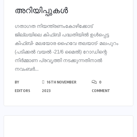
അറിയിപ്പുകൾ
ഗതാഗത നിയന്ത്രണംകോഴിക്കോട്
ജില്ലയിലെ കിഫ്ബി പദ്ധതിയിൽ ഉൾപ്പെട്ട
കിഫ്ബി- മലയോര ഹൈവേ തലയാട്- മലപുറം
(പടിക്കൽ വയൽ -21/6 മൈൽ) റോഡിന്റെ
നിർമ്മാണ പ്രവൃത്തി നടക്കുന്നതിനാൽ
നവംബർ...
BY
16TH NOVEMBER
0
EDITORS
2023
COMMENT