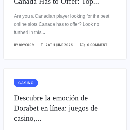
Canada Has to Offer: Top...
Are you a Canadian player looking for the best
online slots Canada has to offer? Look no
further! In this...
BY
AKYC009
24TH JUNE 2026
0 COMMENT
CASINO
Descubre la emoción de
Dorabet en línea: juegos de
casino,...