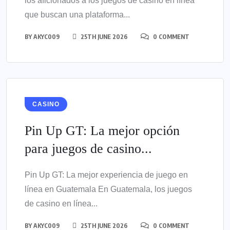
los aficionados a los juegos de casino en línea
que buscan una plataforma...
BY
AKYC009
25TH JUNE 2026
0 COMMENT
CASINO
Pin Up GT: La mejor opción
para juegos de casino...
Pin Up GT: La mejor experiencia de juego en
línea en Guatemala En Guatemala, los juegos
de casino en línea...
BY
AKYC009
25TH JUNE 2026
0 COMMENT