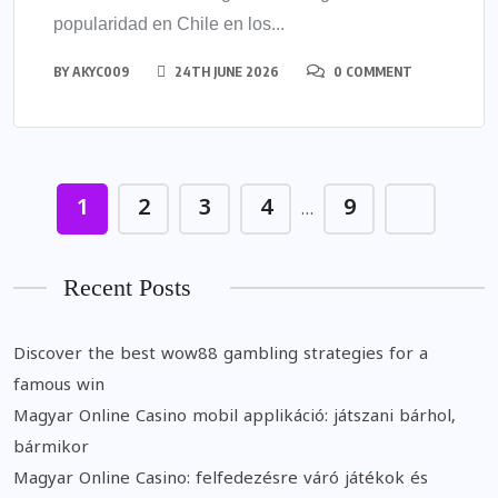
popularidad en Chile en los...
BY
AKYC009
24TH JUNE 2026
0 COMMENT
1
2
3
4
9
…
Recent Posts
Discover the best wow88 gambling strategies for a
famous win
Magyar Online Casino mobil applikáció: játszani bárhol,
bármikor
Magyar Online Casino: felfedezésre váró játékok és