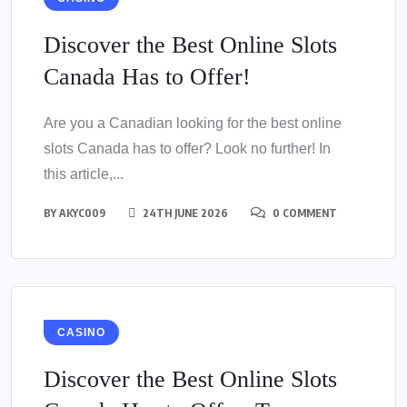
Discover the Best Online Slots
Canada Has to Offer!
Are you a Canadian looking for the best online
slots Canada has to offer? Look no further! In
this article,...
BY
AKYC009
24TH JUNE 2026
0 COMMENT
CASINO
Discover the Best Online Slots