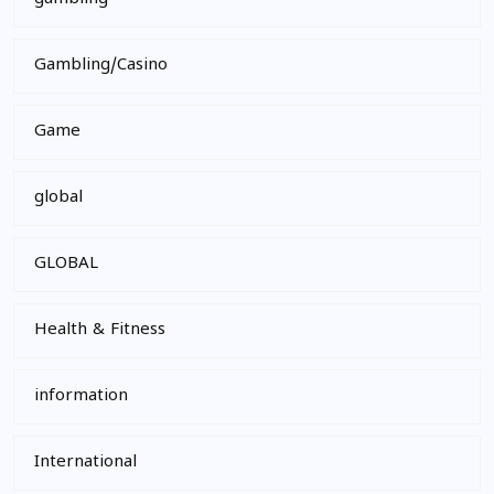
Gambling/Casino
Game
global
GLOBAL
Health & Fitness
information
International