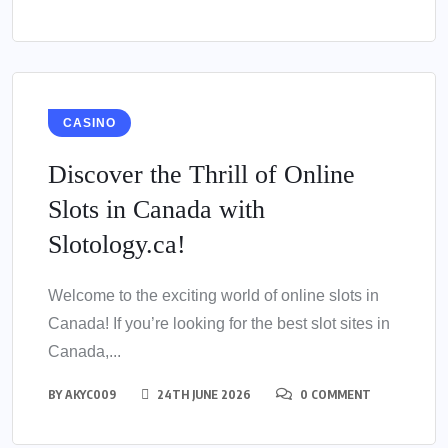
CASINO
Discover the Thrill of Online
Slots in Canada with
Slotology.ca!
Welcome to the exciting world of online slots in
Canada! If you’re looking for the best slot sites in
Canada,...
BY
AKYC009
24TH JUNE 2026
0 COMMENT