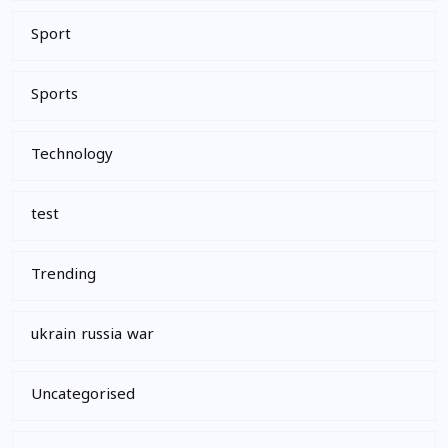
Sport
Sports
Technology
test
Trending
ukrain russia war
Uncategorised