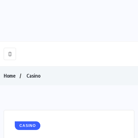
Home
Casino
CASINO