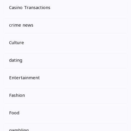
Casino Transactions
crime news
Culture
dating
Entertainment
Fashion
Food
gambling