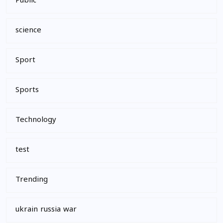
Public
science
Sport
Sports
Technology
test
Trending
ukrain russia war