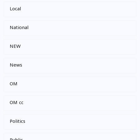
Local
National
NEW
News
OM
OM cc
Politics