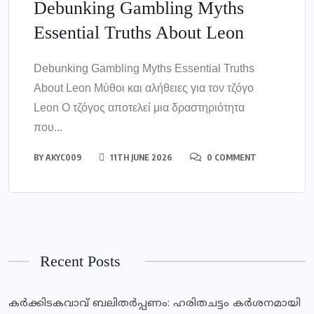
Debunking Gambling Myths
Essential Truths About Leon
Debunking Gambling Myths Essential Truths
About Leon Μύθοι και αλήθειες για τον τζόγο
Leon Ο τζόγος αποτελεί μια δραστηριότητα
που...
BY
AKYC009
11TH JUNE 2026
0 COMMENT
Recent Posts
കര്‍ക്കിടകവാവ് ബലിതര്‍പ്പണം: ഹരിതചട്ടം കര്‍ശനമായി