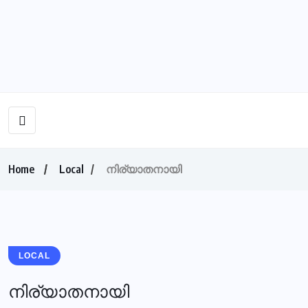
Home
Local
നിര്യാതനായി
LOCAL
നിര്യാതനായി