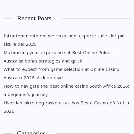
Recent Posts
Intrattenimento online: recensioni esperte sulle slot più
sicure del 2026
Maximizing your experience at Best Online Pokies
Australia: bonus strategies and quick
What to expect from game selection at Online Casino
Australia 2026: A deep dive
How to navigate the best online casino South Africa 2026:
a beginner’s journey
Hvordan sikre deg raske uttak hos Beste Casino på Nett i
2026
Categories