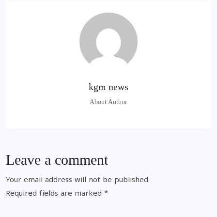
kgm news
About Author
Leave a comment
Your email address will not be published.
Required fields are marked
*