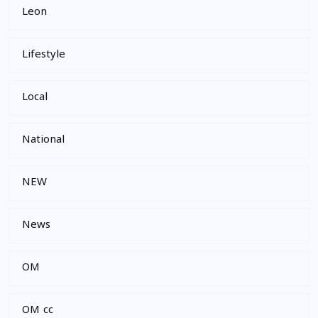
Leon
Lifestyle
Local
National
NEW
News
OM
OM cc