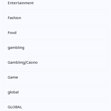
Entertainment
Fashion
Food
gambling
Gambling/Casino
Game
global
GLOBAL