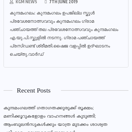
KGM NEWS
7TH JUNE 2019
കുന്ദമംഗലം: കുന്ദമംഗലം ഉപജില്ല സ്കൂൾ
പ്രവേശനോത്സവവും കുന്ദമംഗലം ഗ്രാമ
പഞ്ചായത്ത് തല പ്രവേശനോത്സവവും കുന്ദമംഗലം
എ.യു.പി.സ്കൂളിൽ നടന്നു. ഗ്രാമ പഞ്ചായത്ത്
പ്രസിഡണ്ട് ശ്രീമതി.ഷൈജ വളപ്പിൽ ഉദ്ഘാടനം
ചെയ്തു.വാർഡ്
Recent Posts
കുന്ദമംഗലത്ത് ഗതാഗതക്കുരുക്ക് രൂക്ഷം;
മണിക്കൂറുകളോളം വാഹനങ്ങള്‍ കുടുങ്ങി;
ആംബുലന്‍സുകള്‍ക്കും യാത്ര മുടക്കം ശാശ്വത