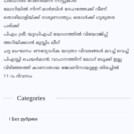
പരിഹാരം വേണമെന്ന് നാട്ടുകാര്‍
ലോറിയില്‍ നിന്ന് മാര്‍ബിള്‍ ദേഹത്തേക്ക് വീണ്
തൊഴിലാളിയ്ക്ക് ദാരുണാന്ത്യം; ഒരാൾക്ക് ഗുരുതര
പരിക്ക്
പിഎം ശ്രീ; യുഡിഎഫ് യോഗത്തില്‍ വിയോജിപ്പ്
അറിയിക്കാന്‍ മുസ്ലിം ലീഗ്
ചട്ട ലംഘനം: ഔദ്യോഗിക യാത്രാ വിവരങ്ങള്‍ മറച്ച് വെച്ച്
പിഎസ്സി ചെയര്‍മാന്‍; വാഹനത്തിന് ലോഗ് ബുക്ക് ഇല്ല
വിഴിഞ്ഞത്ത് കാണാതായ ജോണിനായുള്ള തിരച്ചില്‍
11-ാം ദിവസം
Categories
! Без рубрики