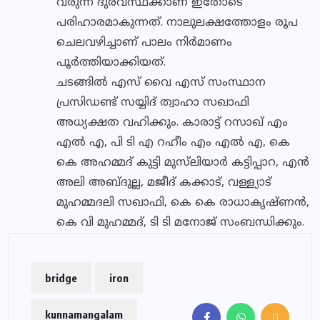
വരുന്ന ദുരവസ്ഥക്കാണ് ഇതോടെ
പരിഹാരമാകുന്നത്. നാലുലക്ഷത്തോളം രൂപ
ചെലവഴിച്ചാണ് പാലം നിർമാണം
പൂർത്തിയാക്കിയത്.
ചടങ്ങിൽ എസ് വൈ എസ് സംസ്ഥാന
പ്രസിഡണ്ട് സയ്യിദ് ത്വാഹാ സഖാഫി
അധ്യക്ഷത വഹിക്കും. കാരാട്ട് റസാഖ് എം
എൽ എ, പി ടി എ റഹീം എം എൽ എ, കെ
കെ അഹമ്മദ് കുട്ടി മുസ്‌ലിയാർ കട്ടിപ്പാറ, എൻ
അലി അബ്ദുല്ല, മജീദ് കക്കാട്, വള്ള്യാട്
മുഹമ്മദലി സഖാഫി, കെ കെ രാധാകൃഷ്ണൻ,
കെ വി മുഹമ്മദ്, ടി ടി മനോജ് സംബന്ധിക്കും.
bridge
iron
kunnamangalam