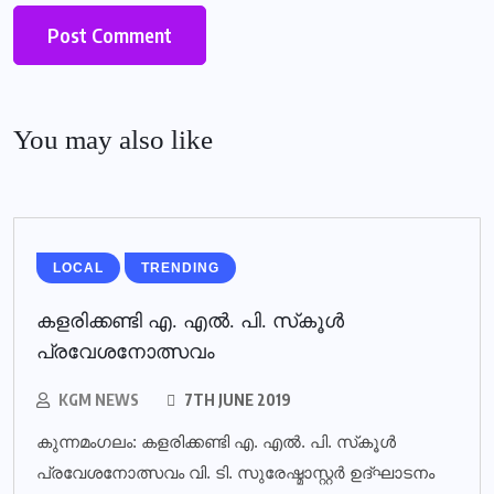
You may also like
LOCAL
TRENDING
കളരിക്കണ്ടി എ. എല്‍. പി. സ്‌കൂള്‍
പ്രവേശനോത്സവം
KGM NEWS
7TH JUNE 2019
കുന്നമംഗലം: കളരിക്കണ്ടി എ. എല്‍. പി. സ്‌കൂള്‍
പ്രവേശനോത്സവം വി. ടി. സുരേഷ്മാസ്റ്റര്‍ ഉദ്ഘാടനം