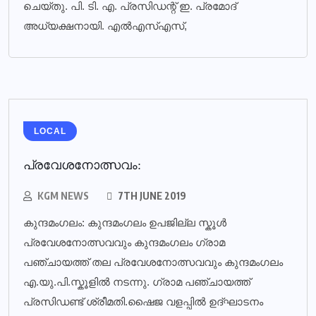
ചെയ്തു. പി. ടി. എ. പ്രസിഡന്റ് ഇ. പ്രമോദ്
അധ്യക്ഷനായി. എല്‍എസ്എസ്,
LOCAL
പ്രവേശനോത്സവം:
KGM NEWS
7TH JUNE 2019
കുന്ദമംഗലം: കുന്ദമംഗലം ഉപജില്ല സ്കൂൾ
പ്രവേശനോത്സവവും കുന്ദമംഗലം ഗ്രാമ
പഞ്ചായത്ത് തല പ്രവേശനോത്സവവും കുന്ദമംഗലം
എ.യു.പി.സ്കൂളിൽ നടന്നു. ഗ്രാമ പഞ്ചായത്ത്
പ്രസിഡണ്ട് ശ്രീമതി.ഷൈജ വളപ്പിൽ ഉദ്ഘാടനം