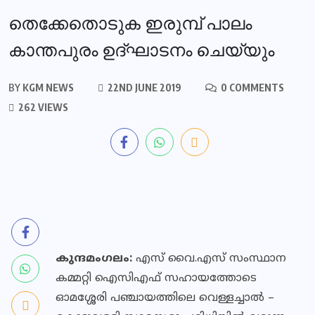
തെക്കേതൊടുക ഇരുമ്പ് പാലം
കാന്തപുരം ഉദ്ഘാടനം ചെയ്യും
BY
KGM NEWS
22ND JUNE 2019
0 COMMENTS
262 VIEWS
കുന്ദമംഗലം:
എസ് വൈ.എസ് സംസ്ഥാന
കമ്മറ്റി ഐസിഎഫ് സഹായത്തോടെ
ഓമശ്ശേരി പഞ്ചായത്തിലെ വെള്ളച്ചാൽ –