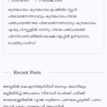
KGM NEWS
7TH JUNE 2019
കുന്ദമംഗലം: കുന്ദമംഗലം ഉപജില്ല സ്കൂൾ
പ്രവേശനോത്സവവും കുന്ദമംഗലം ഗ്രാമ
പഞ്ചായത്ത് തല പ്രവേശനോത്സവവും കുന്ദമംഗലം
എ.യു.പി.സ്കൂളിൽ നടന്നു. ഗ്രാമ പഞ്ചായത്ത്
പ്രസിഡണ്ട് ശ്രീമതി.ഷൈജ വളപ്പിൽ ഉദ്ഘാടനം
ചെയ്തു.വാർഡ്
Recent Posts
അടൂരിൽ കെഎസ്ആർടിസി ബസും ലോറിയും
കൂട്ടിയിടിച്ച് അപകടം; നിരവധി പേർക്ക് പരിക്ക്
താമരശ്ശേരിയില്‍ വ്യാജ സ്വര്‍ണം പണയപ്പെടുത്തി പണം
തട്ടാന്‍ ശ്രമം; രണ്ടുപേര്‍ അറസ്റ്റില്‍