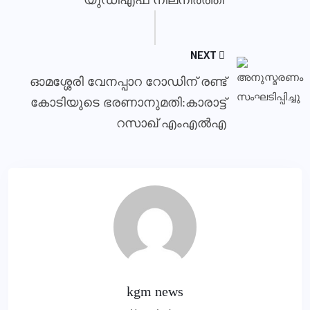
യുഡിഎഫ് നിലനിര്‍ത്തി
NEXT
ഓമശ്ശേരി വേനപ്പാറ റോഡിന് രണ്ട്
കോടിയുടെ ഭരണാനുമതി:കാരാട്ട്
റസാഖ് എംഎല്‍എ
kgm news