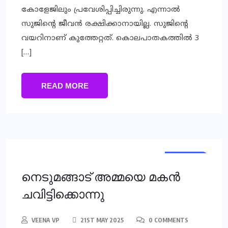
കോളേജിലും പ്രവേശിപ്പിച്ചിരുന്നു. എന്നാല്‍
സുജിന്റെ ജീവന്‍ രക്ഷിക്കാനായില്ല. സുജിന്റെ
വയറിനാണ് കുത്തേറ്റത്. കൊലപാതകത്തില്‍ 3
[…]
READ MORE
KERALA
KERALA
നെടുമങ്ങാട് അമ്മയെ മകന്‍
ചവിട്ടിക്കൊന്നു
VEENA VP
21ST MAY 2025
0 COMMENTS