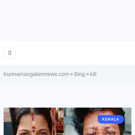
Kunnamangalamnews.com
Blog
kill
>
>
KERALA
KERALA