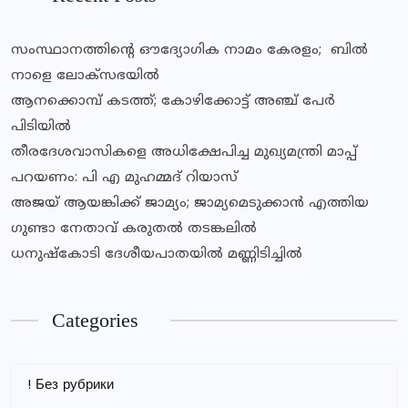
സംസ്ഥാനത്തിന്‍റെ ഔദ്യോഗിക നാമം കേരളം; ബില്‍
നാളെ ലോക്സഭയില്‍
ആനക്കൊമ്പ് കടത്ത്; കോഴിക്കോട്ട് അഞ്ച് പേർ
പിടിയിൽ
തീരദേശവാസികളെ അധിക്ഷേപിച്ച മുഖ്യമന്ത്രി മാപ്പ്
പറയണം: പി എ മുഹമ്മദ് റിയാസ്
അജയ് ആയങ്കിക്ക് ജാമ്യം; ജാമ്യമെടുക്കാൻ എത്തിയ
ഗുണ്ടാ നേതാവ് കരുതൽ തടങ്കലിൽ
ധനുഷ്കോടി ദേശീയപാതയിൽ മണ്ണിടിച്ചിൽ
Categories
! Без рубрики