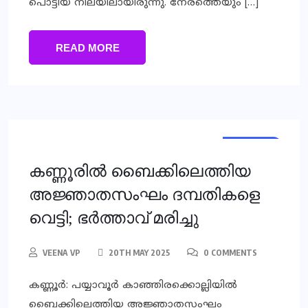
പൊട്ടിയ നിലയിലായിരുന്നു. നേരത്തെയും […]
READ MORE
KERALA
KERALA
കണ്ണൂരില്‍ ബൈക്കിലെത്തിയ
അജ്ഞാതസംഘം ദമ്പതികളെ
വെട്ടി; ഭര്‍ത്താവ് മരിച്ചു
VEENA VP
20TH MAY 2025
0 COMMENTS
കണ്ണൂര്‍: പയ്യാവൂര്‍ കാഞ്ഞിരക്കൊല്ലിയില്‍
ബൈക്കിലെത്തിയ അജ്ഞാതസംഘം