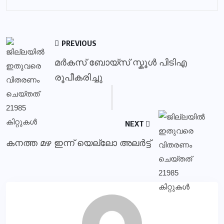
PREVIOUS
മർകസ് ബോയ്സ് സ്കൂൾ പിടിഎ
രൂപീകരിച്ചു
NEXT
കനത്ത മഴ ഇന്ന് യെല്ലോ അലർട്ട്