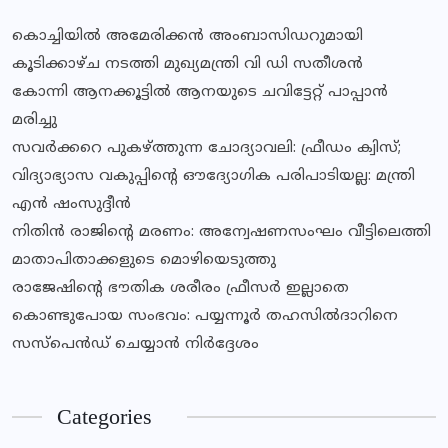
കൊച്ചിയിൽ അമേരിക്കൻ അംബാസിഡറുമായി
കൂടിക്കാഴ്ച നടത്തി മുഖ്യമന്ത്രി വി ഡി സതീശൻ
കോന്നി ആനക്കൂട്ടിൽ ആനയുടെ ചവിട്ടേറ്റ് പാപ്പാൻ
മരിച്ചു
സവര്‍ക്കറെ പുകഴ്ത്തുന്ന ചോദ്യാവലി: ഫ്രീഡം ക്വിസ്;
വിദ്യാഭ്യാസ വകുപ്പിൻ്റെ ഔദ്യോഗിക പരിപാടിയല്ല: മന്ത്രി
എൻ ഷംസുദ്ദീൻ
നിതിൻ രാജിൻ്റെ മരണം: അന്വേഷണസംഘം വീട്ടിലെത്തി
മാതാപിതാക്കളുടെ മൊഴിയെടുത്തു
രാജേഷിന്റെ ഭൗതിക ശരീരം ഫ്രീസര്‍ ഇല്ലാതെ
കൊണ്ടുപോയ സംഭവം: പയ്യന്നൂര്‍ തഹസില്‍ദാറിനെ
സസ്‌പെന്‍ഡ് ചെയ്യാന്‍ നിര്‍ദ്ദേശം
Categories