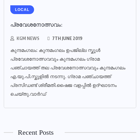
LOCAL
പ്രവേശനോത്സവം:
KGM NEWS
7TH JUNE 2019
കുന്ദമംഗലം: കുന്ദമംഗലം ഉപജില്ല സ്കൂൾ
പ്രവേശനോത്സവവും കുന്ദമംഗലം ഗ്രാമ
പഞ്ചായത്ത് തല പ്രവേശനോത്സവവും കുന്ദമംഗലം
എ.യു.പി.സ്കൂളിൽ നടന്നു. ഗ്രാമ പഞ്ചായത്ത്
പ്രസിഡണ്ട് ശ്രീമതി.ഷൈജ വളപ്പിൽ ഉദ്ഘാടനം
ചെയ്തു.വാർഡ്
Recent Posts