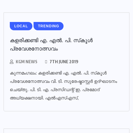
LOCAL
TRENDING
കളരിക്കണ്ടി എ. എല്‍. പി. സ്‌കൂള്‍
പ്രവേശനോത്സവം
KGM NEWS
7TH JUNE 2019
കുന്നമംഗലം: കളരിക്കണ്ടി എ. എല്‍. പി. സ്‌കൂള്‍
പ്രവേശനോത്സവം വി. ടി. സുരേഷ്മാസ്റ്റര്‍ ഉദ്ഘാടനം
ചെയ്തു. പി. ടി. എ. പ്രസിഡന്റ് ഇ. പ്രമോദ്
അധ്യക്ഷനായി. എല്‍എസ്എസ്,