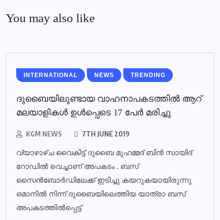
You may also like
INTERNATIONAL
NEWS
TRENDING
ദുബൈയിലുണ്ടായ വാഹനാപകടത്തില്‍ ആറ്
മലയാളികള്‍ ഉള്‍പ്പെടെ 17 പേര്‍ മരിച്ചു
KGM NEWS
7TH JUNE 2019
വ്യാഴാഴ്ച വൈകിട്ട് ദുബൈ മുഹമ്മദ് ബിൻ സായിദ്
റോഡിൽ വെച്ചാണ് അപകടം . ബസ്
സൈൻബോർഡിലേക്ക് ഇടിച്ചു കയറുകയായിരുന്നു
ഒമാനിൽ നിന്ന് ദുബൈയിലെത്തിയ യാത്രാ ബസ്
അപകടത്തിൽപ്പെട്ട്