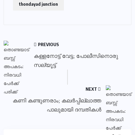
thondayad junction
PREVIOUS
കള്ളനോട്ട് വേട്ട; പോലീസിനൊരു
സല്യൂട്ട്
NEXT
കണി കണ്ടുണരാം; കലർപ്പില്ലാത്ത
പാലുമായി ദമ്പതികൾ