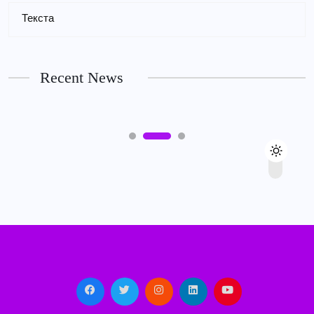
PUBLIC
Текста
Magyar Online Casino mobil applikáció:
játszani bárhol, bármikor
Recent News
7TH AUGUST 2026