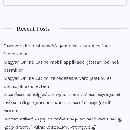
Recent Posts
Discover the best wow88 gambling strategies for a
famous win
Magyar Online Casino mobil applikáció: játszani bárhol,
bármikor
Magyar Online Casino: felfedezésre váró játékok és
bónuszok az új évben
കോഴിക്കോട് ജില്ലയിലെ പ്രൊഫഷണൽ കോളെജുകൾ
ഒഴികെ വിദ്യാഭ്യാസ സ്ഥാപനങ്ങൾക്ക് നാളെ (ശനി)
അവധി
‘ഭർത്താവിന്റെ കുടുംബത്തിനൊപ്പം താമസിക്കാനാകില്ല;
ഫ്ലാറ്റ് വേണം’; വിവാഹമോചനം അനുവദിച്ച്