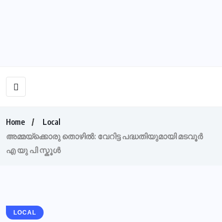
Home
Local
അമ്മയ്ക്കൊരു തൊഴിൽ: വേറിട്ട പദ്ധതിയുമായി മടവൂർ
എ യു പി സ്കൂൾ
LOCAL