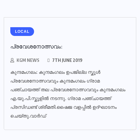
LOCAL
പ്രവേശനോത്സവം:
KGM NEWS
7TH JUNE 2019
കുന്ദമംഗലം: കുന്ദമംഗലം ഉപജില്ല സ്കൂൾ
പ്രവേശനോത്സവവും കുന്ദമംഗലം ഗ്രാമ
പഞ്ചായത്ത് തല പ്രവേശനോത്സവവും കുന്ദമംഗലം
എ.യു.പി.സ്കൂളിൽ നടന്നു. ഗ്രാമ പഞ്ചായത്ത്
പ്രസിഡണ്ട് ശ്രീമതി.ഷൈജ വളപ്പിൽ ഉദ്ഘാടനം
ചെയ്തു.വാർഡ്