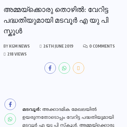
അമ്മയ്ക്കൊരു തൊഴിൽ: വേറിട്ട
പദ്ധതിയുമായി മടവൂർ എ യു പി
സ്കൂൾ
BY
KGM NEWS
26TH JUNE 2019
0 COMMENTS
218 VIEWS
മടവൂർ:
അക്കാദമിക മേഖലയിൽ
ഉയരുന്നതോടൊപ്പം വേറിട്ട പദ്ധതിയുമായി
മടവൂർ എ യു പി സ്കൂൾ. അമ്മയ്ക്കൊരു