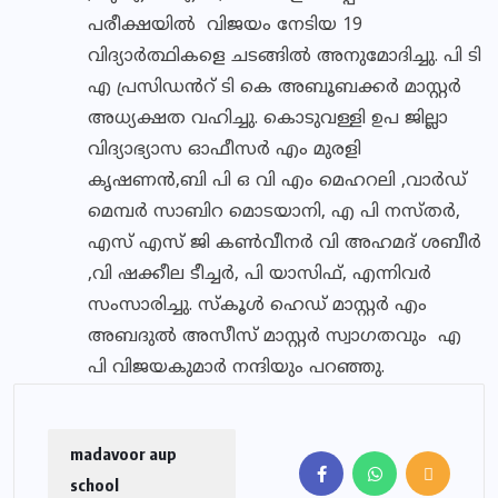
പരീക്ഷയിൽ വിജയം നേടിയ 19
വിദ്യാർത്ഥികളെ ചടങ്ങിൽ അനുമോദിച്ചു. പി ടി
എ പ്രസിഡൻറ് ടി കെ അബൂബക്കർ മാസ്റ്റർ
അധ്യക്ഷത വഹിച്ചു. കൊടുവള്ളി ഉപ ജില്ലാ
വിദ്യാഭ്യാസ ഓഫീസർ എം മുരളി
കൃഷണൻ,ബി പി ഒ വി എം മെഹറലി ,വാർഡ്
മെമ്പർ സാബിറ മൊടയാനി, എ പി നസ്തർ,
എസ് എസ് ജി കൺവീനർ വി അഹമദ് ശബീർ
,വി ഷക്കീല ടീച്ചർ, പി യാസിഫ്, എന്നിവർ
സംസാരിച്ചു. സ്കൂൾ ഹെഡ് മാസ്റ്റർ എം
അബദുൽ അസീസ് മാസ്റ്റർ സ്വാഗതവും എ
പി വിജയകുമാർ നന്ദിയും പറഞ്ഞു.
madavoor aup
school