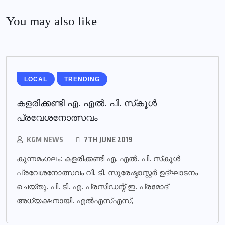
You may also like
LOCAL
TRENDING
കളരിക്കണ്ടി എ. എല്‍. പി. സ്‌കൂള്‍
പ്രവേശനോത്സവം
KGM NEWS
7TH JUNE 2019
കുന്നമംഗലം: കളരിക്കണ്ടി എ. എല്‍. പി. സ്‌കൂള്‍
പ്രവേശനോത്സവം വി. ടി. സുരേഷ്മാസ്റ്റര്‍ ഉദ്ഘാടനം
ചെയ്തു. പി. ടി. എ. പ്രസിഡന്റ് ഇ. പ്രമോദ്
അധ്യക്ഷനായി. എല്‍എസ്എസ്,