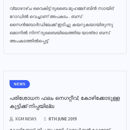
വ്യാഴാഴ്ച വൈകിട്ട് ദുബൈ മുഹമ്മദ് ബിൻ സായിദ്
റോഡിൽ വെച്ചാണ് അപകടം . ബസ്
സൈൻബോർഡിലേക്ക് ഇടിച്ചു കയറുകയായിരുന്നു
ഒമാനിൽ നിന്ന് ദുബൈയിലെത്തിയ യാത്രാ ബസ്
അപകടത്തിൽപ്പെട്ട്
NEWS
പരിശോധന ഫലം നെഗറ്റീവ്; കോഴിക്കോടുള്ള
കുട്ടിക്ക് നിപ്പയില്ല
KGM NEWS
8TH JUNE 2019
കോഴിക്കോട്: നിപ സംശയിച്ച് മെഡിക്കല്‍ കോളേജ്