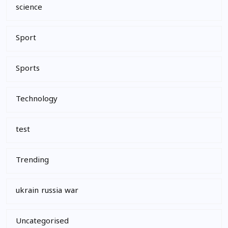
science
Sport
Sports
Technology
test
Trending
ukrain russia war
Uncategorised