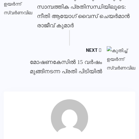
സാമ്പത്തിക പ്രതിസന്ധിയിലൂടെ:
നീതി ആയോഗ് വൈസ് ചെയര്‍മാന്‍
രാജീവ് കുമാര്‍
NEXT
മോഷണകേസില്‍ 15 വര്‍ഷം
മുങ്ങിനടന്ന പ്രതി പിടിയില്‍