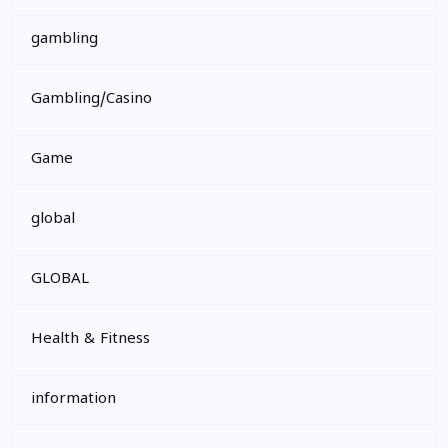
gambling
Gambling/Casino
Game
global
GLOBAL
Health & Fitness
information