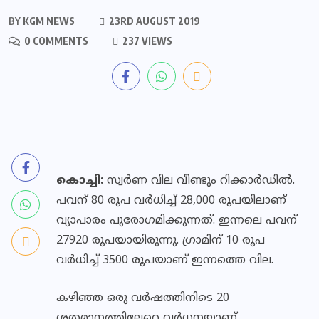
BY
KGM NEWS
23RD AUGUST 2019
0 COMMENTS
237 VIEWS
കൊച്ചി:
സ്വര്‍ണ വില വീണ്ടും റിക്കാര്‍ഡില്‍.
പവന് 80 രൂപ വര്‍ധിച്ച്‌ 28,000 രൂപയിലാണ്
വ്യാപാരം പുരോഗമിക്കുന്നത്. ഇന്നലെ പവന്
27920 രൂപയായിരുന്നു. ഗ്രാമിന് 10 രൂപ
വര്‍ധിച്ച്‌ 3500 രൂപയാണ് ഇന്നത്തെ വില.
കഴിഞ്ഞ ഒരു വര്‍ഷത്തിനിടെ 20
ശതമാനത്തിലേറെ വര്‍ധനയാണ്