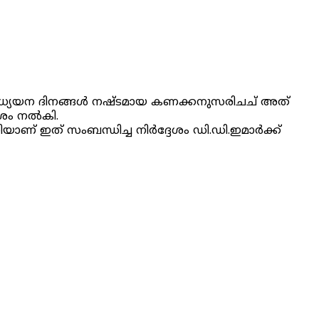
്‍ അധ്യയന ദിനങ്ങള്‍ നഷ്ടമായ കണക്കനുസരിചച് അത്
േശം നല്‍കി.
ിയാണ് ഇത് സംബന്ധിച്ച നിര്‍ദ്ദേശം ഡി.ഡി.ഇമാര്‍ക്ക്