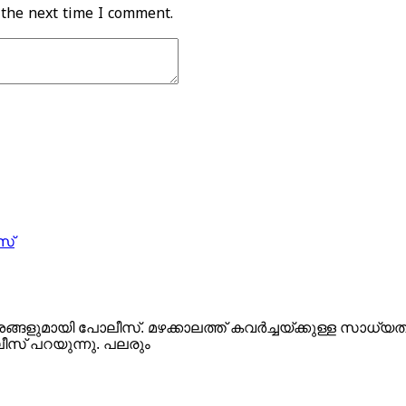
 the next time I comment.
്‌
േ​ശ​ങ്ങ​ളു​മാ​യി​ പോ​ലീ​സ്. മ​ഴ​ക്കാ​ല​ത്ത് ക​വ​ര്‍​ച്ച​യ്ക്കു​ള്ള സ
ലീ​സ് പ​റ​യു​ന്നു. പ​ല​രും