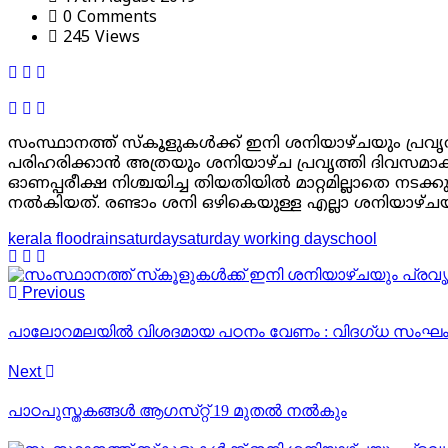
0 Comments
245 Views
സംസ്ഥാനത്ത് സ്‌കൂളുകള്‍ക്ക് ഇനി ശനിയാഴ്ചയും പ്രവ
പരിഹരിക്കാന്‍ അത്രയും ശനിയാഴ്ച പ്രവൃത്തി ദിവസമാക്കാന്‍ 
ഓണപ്പരീക്ഷ നിശ്ചയിച്ച തിയതിയില്‍ മാറ്റമില്ലാതെ നടക്കുമ
നല്‍കിയത്. രണ്ടാം ശനി ഒഴികെയുള്ള എല്ലാ ശനിയാഴ്ചയു
kerala flood
rain
saturday
saturday working day
school
Previous
പാലോറമലയിൽ വിശദമായ പഠനം വേണം : വിദഗ്‌ധ സംഘ
Next
പാഠപുസ്തകങ്ങൾ ആഗസ്‌റ്റ്‌ 19 മുതൽ നൽകും