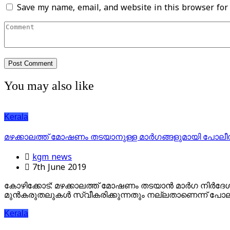
Save my name, email, and website in this browser for
You may also like
Kerala
മഴക്കാലത്ത് മോഷണം തടയാനുള്ള മാര്‍ഗങ്ങളുമായി പോലീസ
kgm news
7th June 2019
കോ​ഴി​ക്കോ​ട്: മ​ഴ​ക്കാ​ല​ത്ത് മോ​ഷ​ണം ത​ട​യാ​ന്‍ മാ​ര്‍​ഗ നി​ര്‍​ദ
മു​ന്‍​ക​രു​ത​ലു​ക​ള്‍ സ്വീ​ക​രി​ക്കു​ന്ന​തും ന​ല്ല​താ​ണെ​ന്ന് പോ​
Kerala