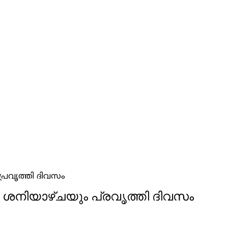
പ്രവൃത്തി ദിവസം
നി ശനിയാഴ്ചയും പ്രവൃത്തി ദിവസം