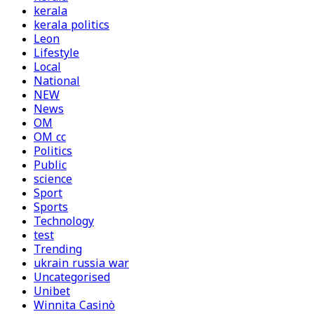
kerala
kerala politics
Leon
Lifestyle
Local
National
NEW
News
OM
OM cc
Politics
Public
science
Sport
Sports
Technology
test
Trending
ukrain russia war
Uncategorised
Unibet
Winnita Casinò