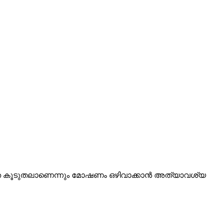
ാ​ധ്യ​ത കൂ​ടു​ത​ലാ​ണെ​ന്നും മോ​ഷ​ണം ഒ​ഴി​വാ​ക്കാ​ന്‍ അ​ത്യാ​വ​ശ്യ