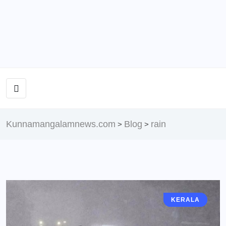
Kunnamangalamnews.com
Blog
rain
>
>
KERALA
KERALA