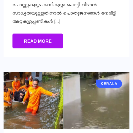
പോസ്റ്റുകളും കമ്പികളും പൊട്ടി വീഴാന്‍
സാധ്യതയുള്ളതിനാല്‍ പൊതുജനങ്ങള്‍ നേരിട്ട്
അറ്റകുറ്റപ്പണികള്‍ […]
READ MORE
KERALA
KERALA