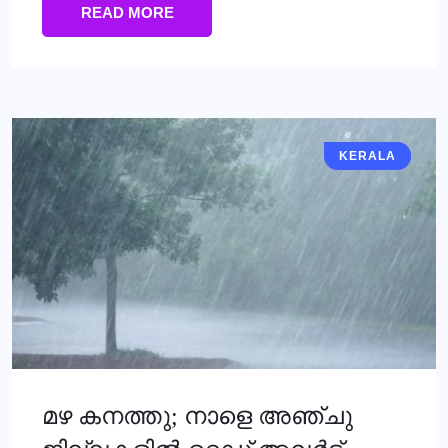
READ MORE
KERALA
KERALA
മഴ കനത്തു; നാളെ അഞ്ചു