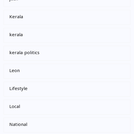
Kerala
kerala
kerala politics
Leon
Lifestyle
Local
National