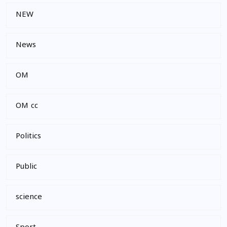
NEW
News
OM
OM cc
Politics
Public
science