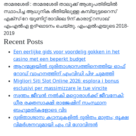
താമരശേരി : താമരശേരി താലൂക്ക് ആശുപത്രിയില്‍
സ്ഥാപിച്ച ആധുനിക രീതിയിലുള്ള കമ്പ്യൂട്ടറൈസ്
എക്‌സ്-റേ യൂണിറ്റ് രാവിലെ 9ന് കാരാട്ട് റസാഖ്
എംഎല്‍എ ഉദ്ഘാടനം ചെയ്തു. എംഎല്‍എയുടെ 2018-
2019
Recent Posts
Een eerlijke gids voor voordelig gokken in het
casino met een beperkt budget
ആറന്മുളയിൽ ദുരിതാശ്വാസത്തിനെത്തിയ ഓഫ്
റോഡ് വാഹനത്തിന് എംവിഡി പിഴ ചുമത്തി
Migliori Siti Slot Online 2026: esplora i bonus
esclusivi per massimizzare le tue vincite
സ്വന്തം ജീവൻ നൽകി മറ്റൊരാൾക്ക് ജീവനേകി;
ധീര രക്തസാക്ഷി രാജേഷിന് സംസ്ഥാന
ബഹുമതികളോടെ വിട
ദുരിതാശ്വാസ ക്യാമ്പുകളിൽ ദുരിതം മാത്രം; രൂക്ഷ
വിമർശനവുമായി എം വി ഗോവിന്ദൻ