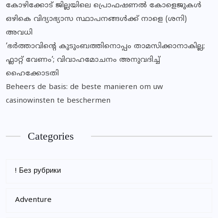
കോഴിക്കോട് ജില്ലയിലെ പ്രൊഫഷണൽ കോളെജുകൾ
ഒഴികെ വിദ്യാഭ്യാസ സ്ഥാപനങ്ങൾക്ക് നാളെ (ശനി)
അവധി
‘ഭർത്താവിന്റെ കുടുംബത്തിനൊപ്പം താമസിക്കാനാകില്ല;
ഫ്ലാറ്റ് വേണം’; വിവാഹമോചനം അനുവദിച്ച്
ഹൈക്കോടതി
Beheers de basis: de beste manieren om uw
casinowinsten te beschermen
Categories
! Без рубрики
Adventure