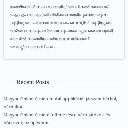
കോഴിക്കോട്: നിപ സംശയിച്ച് മെഡിക്കല്‍ കോളേജ്
ഐ.എം.സി.എച്ചില്‍ നിരീക്ഷണത്തിലുണ്ടായിരുന്ന
കുട്ടിയുടെ പരിശോധനാഫലം നെഗറ്റീവ്. കുട്ടിയുടെ
രക്തസാമ്പിളും സ്രവങ്ങളും ആലപ്പുഴ വൈറോളജി
ലാബില്‍ നടത്തിയ പരിശോധനയിലാണ്
നെഗറ്റീവാണെന്ന് ഫലം
Recent Posts
Magyar Online Casino mobil applikáció: játszani bárhol,
bármikor
Magyar Online Casino: felfedezésre váró játékok és
bónuszok az új évben