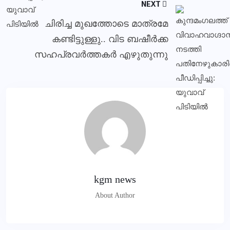
NEXT
ചിരിച്ച മുഖത്തോടെ മാത്രമേ
കണ്ടിട്ടുള്ളു.. വിട ബഷീർക്ക
സഹപ്രവർത്തകർ എഴുതുന്നു
kgm news
About Author