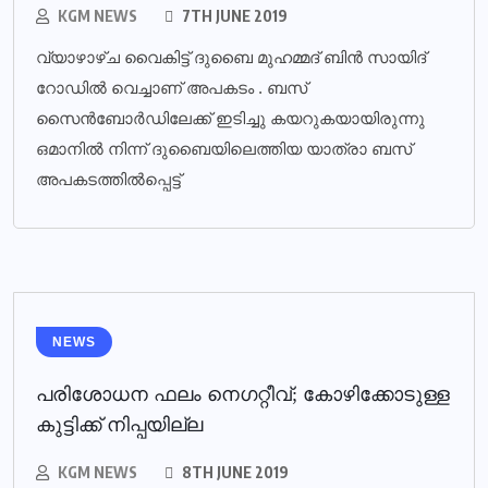
KGM NEWS
7TH JUNE 2019
വ്യാഴാഴ്ച വൈകിട്ട് ദുബൈ മുഹമ്മദ് ബിൻ സായിദ്
റോഡിൽ വെച്ചാണ് അപകടം . ബസ്
സൈൻബോർഡിലേക്ക് ഇടിച്ചു കയറുകയായിരുന്നു
ഒമാനിൽ നിന്ന് ദുബൈയിലെത്തിയ യാത്രാ ബസ്
അപകടത്തിൽപ്പെട്ട്
NEWS
പരിശോധന ഫലം നെഗറ്റീവ്; കോഴിക്കോടുള്ള
കുട്ടിക്ക് നിപ്പയില്ല
KGM NEWS
8TH JUNE 2019