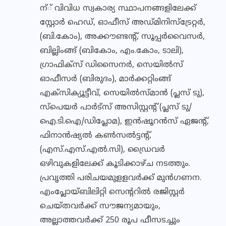
ന്് വിവിധ സ്വകാര്യ സ്ഥാപനങ്ങളിലേക്ക്
സ്റ്റോര്‍ ഹെഡ്, ഓഫീസ് അഡ്മിനിസ്‌ട്രേറ്റര്‍,
(ബി.കോം), അക്കൗണ്ടന്റ്, സൂപ്പര്‍വൈസര്‍,
ബില്ലിംങ്ങ് (ബികോം, എം.കോം, ടാലി),
ഗ്രാഫിക്‌സ് ഡിസൈനര്‍, സെയില്‍സ്
ഓഫീസര്‍ (ബിരുദം), മാര്‍ക്കറ്റിംങ്ങ്
എക്‌സിക്യൂട്ടീവ്, സെയില്‍സ്മാന്‍ (പ്ലസ് ടു),
സ്‌പെയര്‍ പാര്‍ട്‌സ് അസിസ്റ്റന്റ് (പ്ലസ് ടു/
ഐ.ടി.ഐ/ഡിപ്ലോമ), ഇന്‍ഷൂറന്‍സ് ഏജന്റ്,
ഫിനാന്‍ഷ്യല്‍ കണ്‍സല്‍ട്ടന്റ്,
(എസ്.എസ്.എല്‍.സി), ഡ്രൈവര്‍
ഒഴിവുകളിലേക്ക് കൂടിക്കാഴ്ച നടത്തും.
പ്രവൃത്തി പരിചയമുളളവര്‍ക്ക് മുന്‍ഗണന.
എംപ്ലോയ്ബിലിറ്റി സെന്ററില്‍ രജിസ്റ്റര്‍
ചെയ്തവര്‍ക്ക് സൗജന്യമായും,
അല്ലാത്തവര്‍ക്ക് 250 രൂപ ഫീസടച്ചും