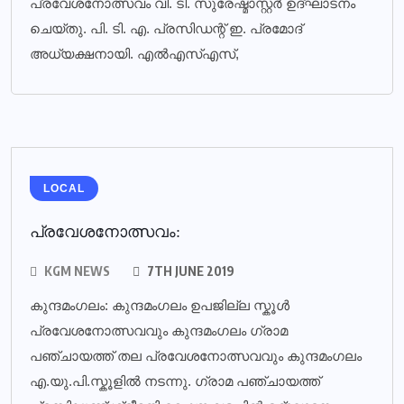
പ്രവേശനോത്സവം വി. ടി. സുരേഷ്മാസ്റ്റര്‍ ഉദ്ഘാടനം
ചെയ്തു. പി. ടി. എ. പ്രസിഡന്റ് ഇ. പ്രമോദ്
അധ്യക്ഷനായി. എല്‍എസ്എസ്,
LOCAL
പ്രവേശനോത്സവം:
KGM NEWS
7TH JUNE 2019
കുന്ദമംഗലം: കുന്ദമംഗലം ഉപജില്ല സ്കൂൾ
പ്രവേശനോത്സവവും കുന്ദമംഗലം ഗ്രാമ
പഞ്ചായത്ത് തല പ്രവേശനോത്സവവും കുന്ദമംഗലം
എ.യു.പി.സ്കൂളിൽ നടന്നു. ഗ്രാമ പഞ്ചായത്ത്