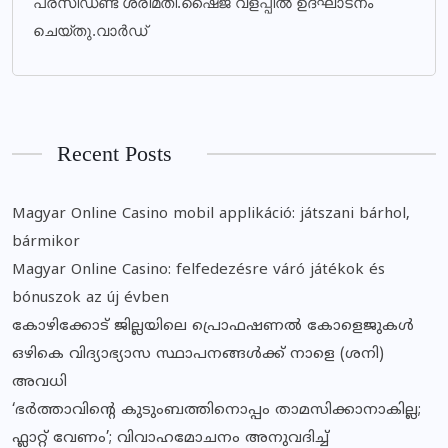
പ്രസിഡണ്ട് ശ്രീമതി.ഷൈജ വളപ്പിൽ ഉദ്ഘാടനം
ചെയ്തു.വാർഡ്
Recent Posts
Magyar Online Casino mobil applikáció: játszani bárhol,
bármikor
Magyar Online Casino: felfedezésre váró játékok és
bónuszok az új évben
കോഴിക്കോട് ജില്ലയിലെ പ്രൊഫഷണൽ കോളെജുകൾ
ഒഴികെ വിദ്യാഭ്യാസ സ്ഥാപനങ്ങൾക്ക് നാളെ (ശനി)
അവധി
‘ഭർത്താവിന്റെ കുടുംബത്തിനൊപ്പം താമസിക്കാനാകില്ല;
ഫ്ലാറ്റ് വേണം’; വിവാഹമോചനം അനുവദിച്ച്