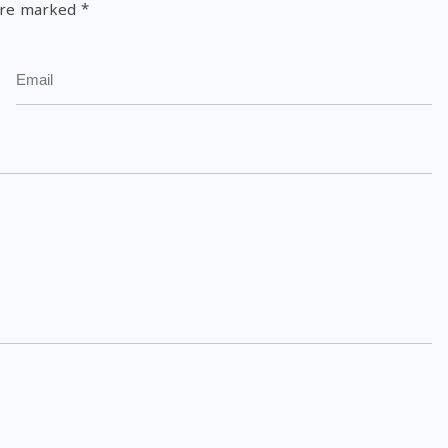
 are marked
*