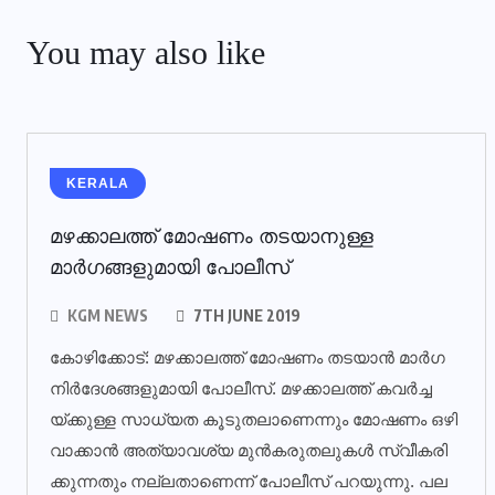
You may also like
KERALA
മഴക്കാലത്ത് മോഷണം തടയാനുള്ള
മാര്‍ഗങ്ങളുമായി പോലീസ്‌
KGM NEWS
7TH JUNE 2019
കോ​ഴി​ക്കോ​ട്: മ​ഴ​ക്കാ​ല​ത്ത് മോ​ഷ​ണം ത​ട​യാ​ന്‍ മാ​ര്‍​ഗ
നി​ര്‍​ദേ​ശ​ങ്ങ​ളു​മാ​യി​ പോ​ലീ​സ്. മ​ഴ​ക്കാ​ല​ത്ത് ക​വ​ര്‍​ച്ച​
യ്ക്കു​ള്ള സാ​ധ്യ​ത കൂ​ടു​ത​ലാ​ണെ​ന്നും മോ​ഷ​ണം ഒ​ഴി​
വാ​ക്കാ​ന്‍ അ​ത്യാ​വ​ശ്യ മു​ന്‍​ക​രു​ത​ലു​ക​ള്‍ സ്വീ​ക​രി​
ക്കു​ന്ന​തും ന​ല്ല​താ​ണെ​ന്ന് പോ​ലീ​സ് പ​റ​യു​ന്നു. പ​ല​