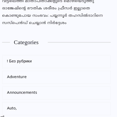
വീട്ടിലെത്തി മാതാപിതാക്കളുടെ മൊഴിയെടുത്തു
രാജേഷിന്റെ ഭൗതിക ശരീരം ഫ്രീസര്‍ ഇല്ലാതെ
കൊണ്ടുപോയ സംഭവം: പയ്യന്നൂര്‍ തഹസില്‍ദാറിനെ
സസ്‌പെന്‍ഡ് ചെയ്യാന്‍ നിര്‍ദ്ദേശം
Categories
! Без рубрики
Adventure
Announcements
Auto,