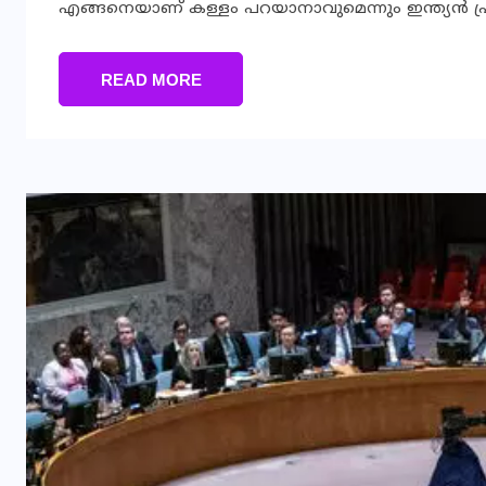
എങ്ങനെയാണ് കള്ളം പറയാനാവുമെന്നും ഇന്ത്യന്‍ പ്ര
READ MORE