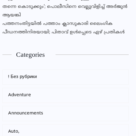
തന്നെ കൊടുക്കും’; പൊലീസിനെ വെല്ലുവിളിച്ച് അർജുൻ
ആയങ്കി
പത്തനംതിട്ടയില്‍ പത്താം ക്ലാസുകാരി ലൈംഗിക
പീഡനത്തിനിരയായി; പിതാവ് ഉള്‍പ്പെടെ ഏഴ് പ്രതികള്‍
Categories
! Без рубрики
Adventure
Announcements
Auto,