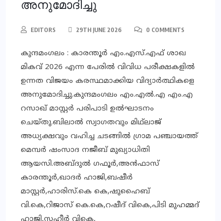
അനുമോദിച്ചു
EDITORS
29TH JUNE 2026
0 COMMENTS
കുന്ദമംഗലം : കാരന്തൂര്‍ എം.എസ്.എഫ് ശാഖ
മികവ് 2026 എന്ന പേരില്‍ വിവിധ പരീക്ഷകളില്‍
ഉന്നത വിജയം കരസ്ഥമാക്കിയ വിദ്യാര്‍ത്ഥികളെ
അനുമോദിച്ചു.കുന്ദമംഗലം എം.എല്‍.എ എം.എ
റസാഖ് മാസ്റ്റര്‍ പരിപാടി ഉല്‍ഘാടനം
ചെയ്തു.ബിലാല്‍ സ്വാഗതവും മിഥ്‌ലാജ്
അധ്യക്ഷവും വഹിച്ച ചടങ്ങില്‍ ഗ്രാമ പഞ്ചായത്ത്
മെമ്പര്‍ ഷംസാദ നജീബ് മുഖ്യാധിതി
ആയസി.അബ്ദുല്‍ ഗഫൂര്‍,അന്‍ഫാസ്
കാരന്തൂര്‍,ഖാദര്‍ ഹാജി,ബഷീര്‍
മാസ്റ്റര്‍,ഹാരിസ്.കെ കെ,ഷുഹൈബ്
വി.കെ,റിജാസ് കെ.കെ,റഷീദ് വികെ,പിടി മുഹമ്മദ്
ഹാജി,സഹീര്‍ വികെ,