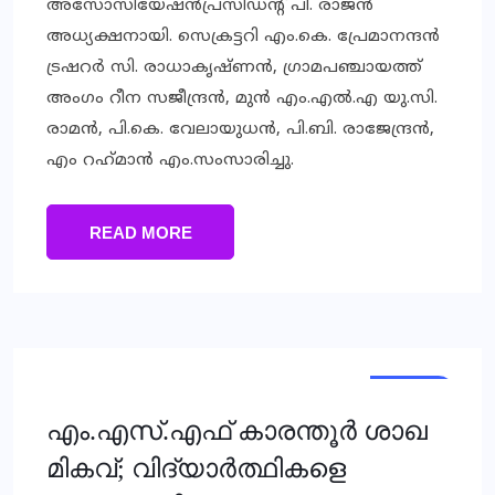
അസോസിയേഷന്‍പ്രസിഡന്റ് പി. രാജന്‍
അധ്യക്ഷനായി. സെക്രട്ടറി എം.കെ. പ്രേമാനന്ദന്‍
ട്രഷറര്‍ സി. രാധാകൃഷ്ണന്‍, ഗ്രാമപഞ്ചായത്ത്
അംഗം റീന സജീന്ദ്രന്‍, മുന്‍ എം.എല്‍.എ യു.സി.
രാമന്‍, പി.കെ. വേലായുധന്‍, പി.ബി. രാജേന്ദ്രന്‍,
എം റഹ്‌മാന്‍ എം.സംസാരിച്ചു.
READ MORE
LOCAL
എം.എസ്.എഫ് കാരന്തൂര്‍ ശാഖ
മികവ്; വിദ്യാര്‍ത്ഥികളെ