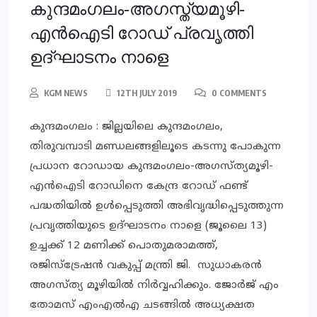
കുന്ദമംഗലം-അഗസ്ത്യമൂഴി-
എന്‍ഐടി റോഡ് പ്രവൃത്തി
ഉദ്ഘാടനം നാളെ
KGM NEWS
12TH JULY 2019
0 COMMENTS
കുന്ദമംഗലം : ജില്ലയിലെ കുന്ദമംഗലം,
തിരുവമ്പാടി മണ്ഡലങ്ങളിലൂടെ കടന്നു പോകുന്ന
പ്രധാന റോഡായ കുന്ദമംഗലം-അഗസ്ത്യമൂഴി-
എന്‍ഐടി റോഡിനെ കേന്ദ്ര റോഡ് ഫണ്ട്
പദ്ധതിയില്‍ ഉള്‍പ്പെടുത്തി അഭിവൃദ്ധിപ്പെടുത്തുന്ന
പ്രവൃത്തിയുടെ ഉദ്ഘാടനം നാളെ (ജൂലൈ 13)
ഉച്ചക്ക് 12 മണിക്ക് പൊതുമരാമത്ത്,
രജിസ്‌ട്രേഷന്‍ വകുപ്പ് മന്ത്രി ജി. സുധാകരന്‍
അഗസ്ത്യ മൂഴിയില്‍ നിര്‍വ്വഹിക്കും. ജോര്‍ജ് എം
തോമസ് എംഎല്‍എ ചടങ്ങില്‍ അധ്യക്ഷത