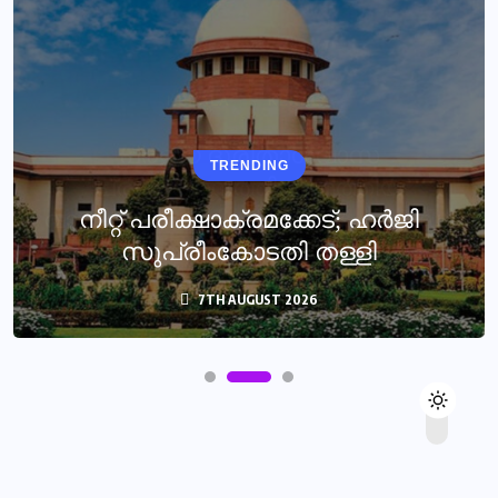
TRENDING
നീറ്റ് പരീക്ഷാക്രമക്കേട്; ഹർജി
സുപ്രീംകോടതി തള്ളി
7TH AUGUST 2026