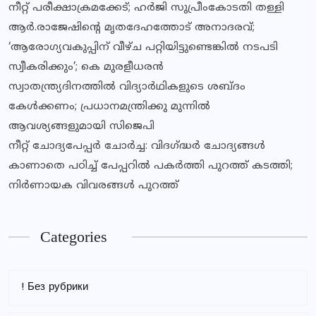
നീറ്റ് പരീക്ഷാക്രമക്കേട്; ഹർജി സുപ്രീംകോടതി തള്ളി
ആര്‍.രാജേഷിന്റെ മൃതദേഹത്തോട് അനാദരവ്;
‘ആരോഗ്യവകുപ്പിന് വീഴ്ച പറ്റിയിട്ടുണ്ടെങ്കില്‍ നടപടി
സ്വീകരിക്കും’; കെ മുരളീധരന്‍
സ്വാതന്ത്ര്യദിനത്തിൽ വിദ്യാർഥികളുടെ ശബ്ദം
കേൾക്കണം; പ്രധാനമന്ത്രിക്കു മുന്നിൽ
ആവശ്യങ്ങളുമായി സിജെപി
നീറ്റ് ചോദ്യപേപ്പർ ചോർച്ച: വിദഗ്ദ്ധർ ചോദ്യങ്ങൾ
കാണാതെ പഠിച്ച് പേപ്പറിൽ പകർത്തി പുറത്ത് കടത്തി;
നിർണായക വിവരങ്ങൾ പുറത്ത്
Categories
! Без рубрики