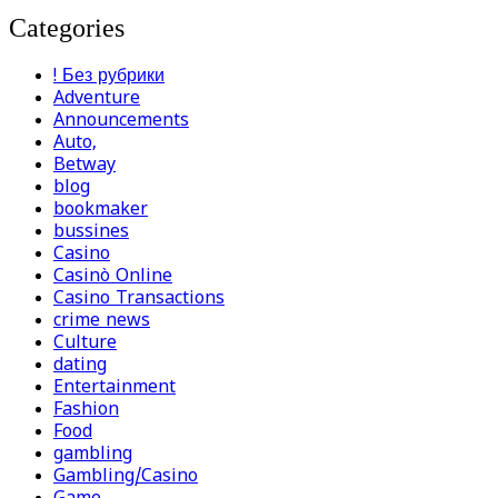
Categories
! Без рубрики
Adventure
Announcements
Auto,
Betway
blog
bookmaker
bussines
Casino
Casinò Online
Casino Transactions
crime news
Culture
dating
Entertainment
Fashion
Food
gambling
Gambling/Casino