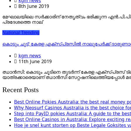
kgm news
8th June 2019
മേഘാലയിലെ സര്‍ക്കാരിന് നേതൃത്വം ഭരിക്കുന്ന എന്‍.പി.പിക്ക് 
പ്രദേശത്തെ നാല്
National
Trending
കൊടും ചൂട്; കേരള എക്‌സ്പ്രസില്‍ നാലുപേര്‍ക്ക് ദാരുണാന
kgm news
11th June 2019
ഝാന്‍സി: കൊടും ചൂടിനെ തുടര്‍ന്ന് കേരള എക്സ്പ്രസ് ട്ര
യാത്രക്കാരെയാണ് ഝാന്‍സി സേറ്റഷനിലെത്തിയപ്പോള്‍ മരിച
Recent Posts
Best Online Pokies Australia: the best real money p
Why Neosurf Casinos Australia is the best choice fo
Step into PayID pokies Australia: A guide to the bes
Best Online Casinos in Australia: Explore exciting 
Hoe je snel kunt storten op Beste Legale Goksites