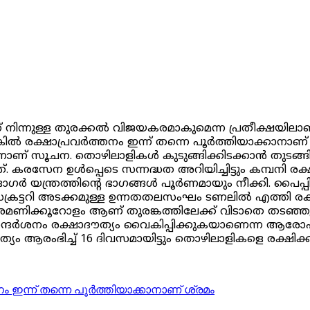
ത് നിന്നുള്ള തുരക്കൽ വിജയകരമാകുമെന്ന പ്രതീക്ഷയില
ഇല്ലെങ്കിൽ രക്ഷാപ്രവർത്തനം ഇന്ന് തന്നെ പൂർത്തിയാക്കാന
ാണ് സൂചന. തൊഴിലാളികൾ കുടുങ്ങിക്കിടക്കാൻ തുടങ്ങിയ
 കരസേന ഉൾപ്പെടെ സന്നദ്ധത അറിയിച്ചിട്ടും കമ്പനി രക
ഓഗർ യന്ത്രത്തിന്‍റെ ഭാഗങ്ങൾ പൂർണമായും നീക്കി. പൈപ്പ
ൽ സെക്രട്ടറി അടക്കമുള്ള ഉന്നതതലസംഘം ടണലിൽ എത്തി ര
ക്കൂറോളം ആണ് തുരങ്കത്തിലേക്ക് വിടാതെ തടഞ്ഞുവച
ര്‍ശനം രക്ഷാദൗത്യം വൈകിപ്പിക്കുകയാണെന്ന ആരോപണ
ം ആരംഭിച്ച് 16 ദിവസമായിട്ടും തൊഴിലാളികളെ രക്ഷി