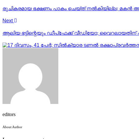
രുചികരമായ ഭക്ഷണം പാകം ചെയ്ത് നല്‍കിയില്ല; മകന്‍ അ
Next
ആലിയ ഭട്ടിന്റെയും ഡീപ്‍ഫേക്ക് വീഡിയോ; വൈറലായതിന
editors
About Author