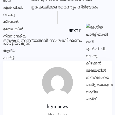
ഉപേക്ഷിക്കണമെന്നും നിര്‍ദേശം
NEXT
ഔഷധ സസ്യങ്ങൾ സംരക്ഷിക്കണം
kgm news
About Author