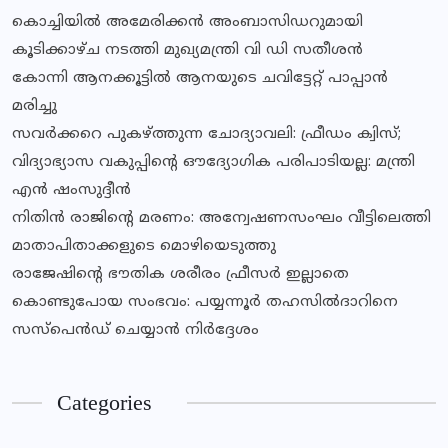
കൊച്ചിയിൽ അമേരിക്കൻ അംബാസിഡറുമായി
കൂടിക്കാഴ്ച നടത്തി മുഖ്യമന്ത്രി വി ഡി സതീശൻ
കോന്നി ആനക്കൂട്ടിൽ ആനയുടെ ചവിട്ടേറ്റ് പാപ്പാൻ
മരിച്ചു
സവര്‍ക്കറെ പുകഴ്ത്തുന്ന ചോദ്യാവലി: ഫ്രീഡം ക്വിസ്;
വിദ്യാഭ്യാസ വകുപ്പിൻ്റെ ഔദ്യോഗിക പരിപാടിയല്ല: മന്ത്രി
എൻ ഷംസുദ്ദീൻ
നിതിൻ രാജിൻ്റെ മരണം: അന്വേഷണസംഘം വീട്ടിലെത്തി
മാതാപിതാക്കളുടെ മൊഴിയെടുത്തു
രാജേഷിന്റെ ഭൗതിക ശരീരം ഫ്രീസര്‍ ഇല്ലാതെ
കൊണ്ടുപോയ സംഭവം: പയ്യന്നൂര്‍ തഹസില്‍ദാറിനെ
സസ്‌പെന്‍ഡ് ചെയ്യാന്‍ നിര്‍ദ്ദേശം
Categories