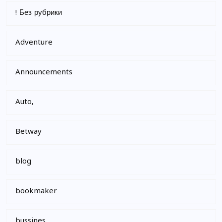
! Без рубрики
Adventure
Announcements
Auto,
Betway
blog
bookmaker
bussines