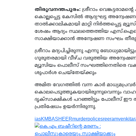
തിരുവനന്തപുരം:
ശ്രീറാം വെങ്കട്ടരാമന്റ
കൊല്ലപ്പെട്ട കേസില്‍ ആദ്യഘട്ട അന്വേഷണ
താൽക്കാലികമായി മാറ്റി നിർത്തപ്പെട്ട
ശേഷം ആദ്യം സ്ഥലത്തെത്തിയ എസ്.ഐയെ
സാക്ഷിയാക്കാന്‍ അന്വേഷണ സംഘം തീരുമാ
ശ്രീറാം മദ്യപിച്ചിരുന്നു എന്നു ബോധ്യമായ
ഗുരുതരമായി വീഴ്ച വരുത്തിയ അന്വേഷണ 
മ്യൂസിയം പൊലീസ് സംഘത്തിനെതിരെ വകപ
ശുപാര്‍ശ ചെയ്‌തേയ്ക്കും
അമിത വേഗത്തിൽ വന്ന കാർ മാധ്യമപ്രവർത
കൊലപെടുത്തുകയായിരുന്നുവെന്നും വാഹനം ഓടി
ദൃക്‌സാക്ഷികൾ പറഞ്ഞിട്ടും പോലീസ് 
പ്രതിഷേധം ഉയർന്നിരുന്നു.
ias
KMBASHEER
murder
police
sreeram
venkita