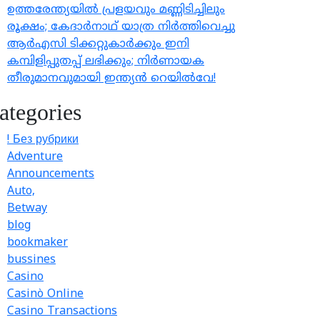
ഉത്തരേന്ത്യയിൽ പ്രളയവും മണ്ണിടിച്ചിലും
രൂക്ഷം; കേദാർനാഥ് യാത്ര നിർത്തിവെച്ചു
ആർഎസി ടിക്കറ്റുകാർക്കും ഇനി
കമ്പിളിപ്പുതപ്പ് ലഭിക്കും; നിർണായക
തീരുമാനവുമായി ഇന്ത്യൻ റെയിൽവേ!
ategories
! Без рубрики
Adventure
Announcements
Auto,
Betway
blog
bookmaker
bussines
Casino
Casinò Online
Casino Transactions