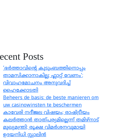
ecent Posts
‘ഭർത്താവിന്റെ കുടുംബത്തിനൊപ്പം
താമസിക്കാനാകില്ല; ഫ്ലാറ്റ് വേണം’;
വിവാഹമോചനം അനുവദിച്ച്
ഹൈക്കോടതി
Beheers de basis: de beste manieren om
uw casinowinsten te beschermen
കാവേരി നദീജല വിഷയം; രാഷ്ട്രീയം
കലര്‍ത്താന്‍ താത്പര്യമില്ലെന്ന് തമിഴ്‌നാട്
മുഖ്യമന്ത്രി; രൂക്ഷ വിമര്‍ശനവുമായി
ഉദയനിധി സ്റ്റാലിന്‍