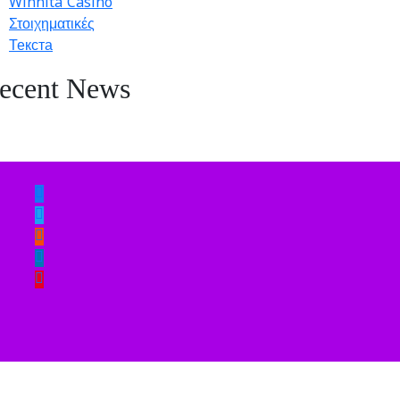
Winnita Casinò
Στοιχηματικές
Текста
ecent News