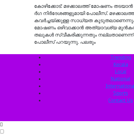
കോ​ഴി​ക്കോ​ട്: മ​ഴ​ക്കാ​ല​ത്ത് മോ​ഷ​ണം ത​ട​യാ​ന്‍ 
ര്‍​ഗ നി​ര്‍​ദേ​ശ​ങ്ങ​ളു​മാ​യി​ പോ​ലീ​സ്. മ​ഴ​ക്കാ​ല​ത്ത
ക​വ​ര്‍​ച്ച​യ്ക്കു​ള്ള സാ​ധ്യ​ത കൂ​ടു​ത​ലാ​ണെ​ന്നു
മോ​ഷ​ണം ഒ​ഴി​വാ​ക്കാ​ന്‍ അ​ത്യാ​വ​ശ്യ മു​ന്‍​ക​ര
ത​ലു​ക​ള്‍ സ്വീ​ക​രി​ക്കു​ന്ന​തും ന​ല്ല​താ​ണെ​ന്ന്
പോ​ലീ​സ് പ​റ​യു​ന്നു. പ​ല​രും
Trending
Kerala
Local
National
Internationa
Sports
Contact Us