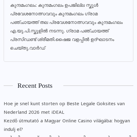
കുന്ദമംഗലം: കുന്ദമംഗലം ഉപജില്ല സ്കൂൾ
പ്രവേശനോത്സവവും കുന്ദമംഗലം ഗ്രാമ
പഞ്ചായത്ത് തല പ്രവേശനോത്സവവും കുന്ദമംഗലം
എ.യു.പി.സ്കൂളിൽ നടന്നു. ഗ്രാമ പഞ്ചായത്ത്
പ്രസിഡണ്ട് ശ്രീമതി.ഷൈജ വളപ്പിൽ ഉദ്ഘാടനം
ചെയ്തു.വാർഡ്
Recent Posts
Hoe je snel kunt storten op Beste Legale Goksites van
Nederland 2026 met iDEAL
Kezdő útmutató a Magyar Online Casino világába: hogyan
indulj el?