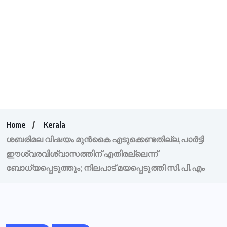
Home
Kerala
ശബരിമല വിഷയം മുന്‍കൈ എടുക്കെണ്ടതില്ല,പാര്‍ട്ടി
ഈശ്വരവിശ്വാസത്തിന് എതിരല്ലെന്ന്
ബോധ്യപ്പെടുത്തും; നിലപാട് മയപ്പെടുത്തി സി.പി.എം