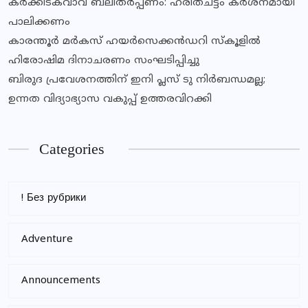
കര്‍ക്കിടകവാവ് ബലിതര്‍പ്പണം: ഹരിതചട്ടം കര്‍ശനമായി
പാലിക്കണം
കാരന്തൂര്‍ മര്‍കസ് ഹയര്‍സെക്കന്‍ഡറി സ്‌കൂളില്‍
ഹിരോഷിമ ദിനാചരണം സംഘടിപ്പിച്ചു
ബിരുദ പ്രവേശനത്തിന് ഇനി പ്ലസ് ടു നിര്‍ബന്ധമല്ല;
ഉന്നത വിദ്യാഭ്യാസ വകുപ്പ് ഉത്തരവിറക്കി
Categories
! Без рубрики
Adventure
Announcements