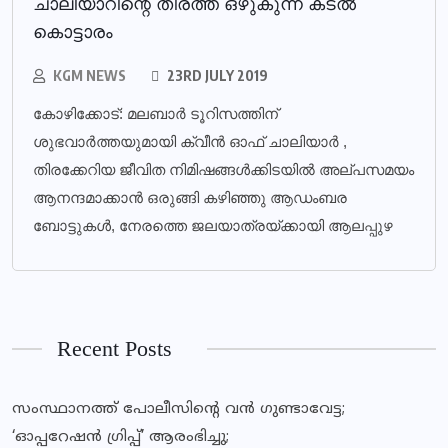
ചാലിയാറിന്റെ തീരത്ത് ഒഴുകുന്ന കടൽ
കൊട്ടാരം
KGM NEWS
23RD JULY 2019
കോഴിക്കോട്: മലബാർ ടൂറിസത്തിന്
ശുഭവാർത്തയുമായി ക്വീൻ ഓഫ് ചാലിയാർ ,
തിരക്കേറിയ ജീവിത നിമിഷങ്ങൾക്കിടയിൽ അല്പസമയം
ആനന്ദമാക്കാൻ ഒരുങ്ങി കഴിഞ്ഞു ആഡംബര
ബോട്ടുകൾ, നേരത്തെ ജലയാത്രയ്ക്കായി ആലപ്പുഴ
Recent Posts
സംസ്ഥാനത്ത് പോലീസിന്റെ വൻ ഗുണ്ടാവേട്ട;
‘ഓപ്പറേഷൻ ഗ്രിപ്പ്’ ആരംഭിച്ചു;