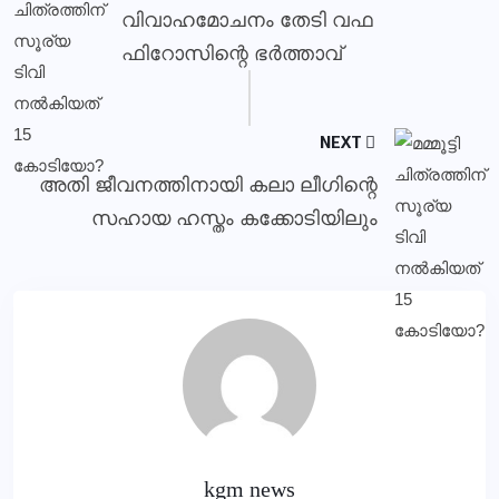
വിവാഹമോചനം തേടി വഫ
ഫിറോസിന്റെ ഭർത്താവ്
NEXT
അതി ജീവനത്തിനായി കലാ ലീഗിന്റെ
സഹായ ഹസ്തം കക്കോടിയിലും
kgm news