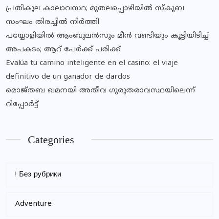
പ്രതികൂല കാലാവസ്ഥ; മുതലപ്പൊഴിയില്‍ സ്‌കൂബ
സംഘം തിരച്ചില്‍ നിര്‍ത്തി
പയ്യോളിയിൽ ആംബുലൻസും മീൻ വണ്ടിയും കൂട്ടിയിടിച്ച്
അപകടം; ആറ് പേർക്ക് പരിക്ക്
Evalúa tu camino inteligente en el casino: el viaje
definitivo de un ganador de dardos
മൊജ്തബ ഖമനയി അതീവ ഗുരുതരാവസ്ഥയിലെന്ന്
റിപ്പോര്‍ട്ട്
Categories
! Без рубрики
Adventure