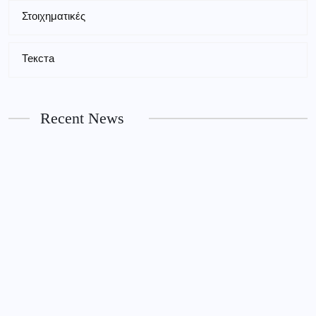
Στοιχηματικές
PUBLIC
Текста
Magyar Online Casino: felfedezésre váró
játékok és bónuszok az új évben
Recent News
7TH AUGUST 2026