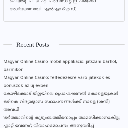
ചെയ്തു. പി. ടി. എ. പ്രസിഡന്റ് ഇ. പ്രമോദ്
അധ്യക്ഷനായി. എല്‍എസ്എസ്,
Recent Posts
Magyar Online Casino mobil applikáció: játszani bárhol,
bármikor
Magyar Online Casino: felfedezésre váró játékok és
bónuszok az új évben
കോഴിക്കോട് ജില്ലയിലെ പ്രൊഫഷണൽ കോളെജുകൾ
ഒഴികെ വിദ്യാഭ്യാസ സ്ഥാപനങ്ങൾക്ക് നാളെ (ശനി)
അവധി
‘ഭർത്താവിന്റെ കുടുംബത്തിനൊപ്പം താമസിക്കാനാകില്ല;
ഫ്ലാറ്റ് വേണം’; വിവാഹമോചനം അനുവദിച്ച്