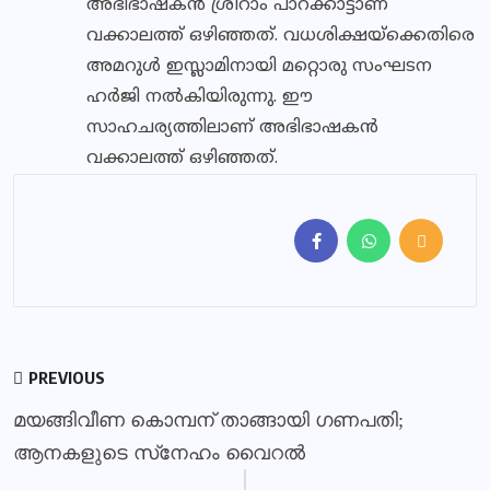
അഭിഭാഷകൻ ശ്രീറാം പാറക്കാട്ടാണ്
വക്കാലത്ത് ഒഴിഞ്ഞത്. വധശിക്ഷയ്ക്കെതിരെ
അമറുൾ ഇസ്ലാമിനായി മറ്റൊരു സംഘടന
ഹർജി നൽകിയിരുന്നു. ഈ
സാഹചര്യത്തിലാണ് അഭിഭാഷകൻ
വക്കാലത്ത് ഒഴിഞ്ഞത്.
PREVIOUS
മയങ്ങിവീണ കൊമ്പന് താങ്ങായി ഗണപതി;
ആനകളുടെ സ്‌നേഹം വൈറല്‍