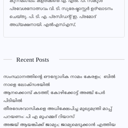
കുന്നമംഗലം: കളരിക്കണ്ടി എ. എല്‍. പി. സ്‌കൂള്‍
പ്രവേശനോത്സവം വി. ടി. സുരേഷ്മാസ്റ്റര്‍ ഉദ്ഘാടനം
ചെയ്തു. പി. ടി. എ. പ്രസിഡന്റ് ഇ. പ്രമോദ്
അധ്യക്ഷനായി. എല്‍എസ്എസ്,
Recent Posts
സംസ്ഥാനത്തിന്‍റെ ഔദ്യോഗിക നാമം കേരളം; ബില്‍
നാളെ ലോക്സഭയില്‍
ആനക്കൊമ്പ് കടത്ത്; കോഴിക്കോട്ട് അഞ്ച് പേർ
പിടിയിൽ
തീരദേശവാസികളെ അധിക്ഷേപിച്ച മുഖ്യമന്ത്രി മാപ്പ്
പറയണം: പി എ മുഹമ്മദ് റിയാസ്
അജയ് ആയങ്കിക്ക് ജാമ്യം; ജാമ്യമെടുക്കാൻ എത്തിയ