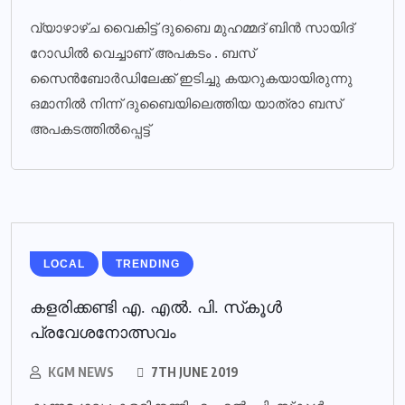
വ്യാഴാഴ്ച വൈകിട്ട് ദുബൈ മുഹമ്മദ് ബിൻ സായിദ്
റോഡിൽ വെച്ചാണ് അപകടം . ബസ്
സൈൻബോർഡിലേക്ക് ഇടിച്ചു കയറുകയായിരുന്നു
ഒമാനിൽ നിന്ന് ദുബൈയിലെത്തിയ യാത്രാ ബസ്
അപകടത്തിൽപ്പെട്ട്
LOCAL
TRENDING
കളരിക്കണ്ടി എ. എല്‍. പി. സ്‌കൂള്‍
പ്രവേശനോത്സവം
KGM NEWS
7TH JUNE 2019