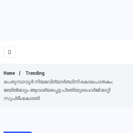
Home
Trending
പെരുമ്പാവൂർ നിയമവിദ്യാർത്ഥിനി കൊലപാതകം;
ജയിൽമാറ്റം ആവശ്യപ്പെട്ട പ്രതിയുടെഹർജി മാറ്റി
സുപ്രീംകോടതി