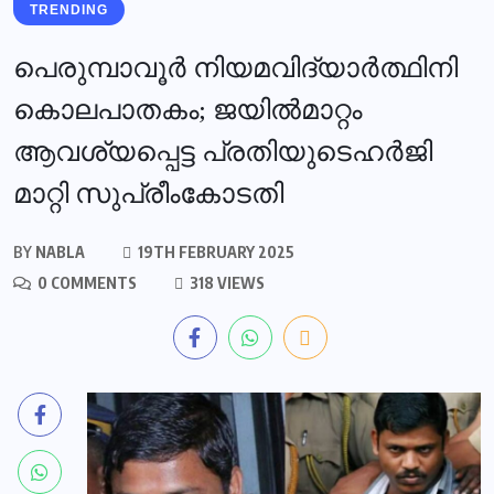
TRENDING
പെരുമ്പാവൂർ നിയമവിദ്യാർത്ഥിനി
കൊലപാതകം; ജയിൽമാറ്റം
ആവശ്യപ്പെട്ട പ്രതിയുടെഹർജി
മാറ്റി സുപ്രീംകോടതി
BY
NABLA
19TH FEBRUARY 2025
0 COMMENTS
318 VIEWS