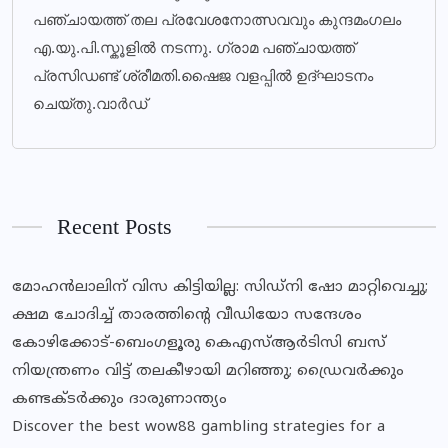
പഞ്ചായത്ത് തല പ്രവേശനോത്സവവും കുന്ദമംഗലം
എ.യു.പി.സ്കൂളിൽ നടന്നു. ഗ്രാമ പഞ്ചായത്ത്
പ്രസിഡണ്ട് ശ്രീമതി.ഷൈജ വളപ്പിൽ ഉദ്ഘാടനം
ചെയ്തു.വാർഡ്
Recent Posts
മോഹന്‍ലാലിന് വിസ കിട്ടിയില്ല: സിഡ്‌നി ഷോ മാറ്റിവെച്ചു;
ക്ഷമ ചോദിച്ച് താരത്തിന്റെ വീഡിയോ സന്ദേശം
കോഴിക്കോട്-ബെംഗളൂരു കെഎസ്ആർടിസി ബസ്
നിയന്ത്രണം വിട്ട് തലകീഴായി മറിഞ്ഞു; ഡ്രെെവർക്കും
കണ്ടക്ടർക്കും ദാരുണാന്ത്യം
Discover the best wow88 gambling strategies for a