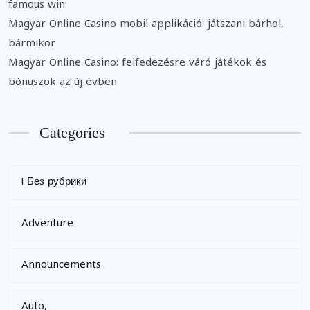
famous win
Magyar Online Casino mobil applikáció: játszani bárhol,
bármikor
Magyar Online Casino: felfedezésre váró játékok és
bónuszok az új évben
Categories
! Без рубрики
Adventure
Announcements
Auto,