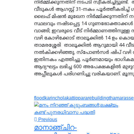
നിര്‍മ്മിക്കുന്നതിന് നടപടി സ്വീകരിച്ചിട്ടുണ്
വീടുകള്‍ ആഗസ്റ്റ് 31-നകം പൂര്‍ത്തീകരിച്
ലൈഫ് മിഷന്‍ മുഖേന നിര്‍മ്മിക്കുന്നതിന്
സ്ഥലവും നഷ്ടപ്പെട്ട 14 ഗുണഭോക്താക്കള്
വാങ്ങി; ഇവരുടെ വീട് നിര്‍മ്മാണത്തിനുള്ള ന
വഴി കോഴിക്കോട് താലൂക്കില്‍ 14 ഉം കൊയ
താമരശ്ശേരി താലൂക്കില്‍ ആറുമായി 44 വീടുക
നല്‍കിക്കഴിഞ്ഞു. സ്പോണ്‍സര്‍ ഷിപ് വഴി 
ഇതിനകം എത്തിച്ചു. പൂര്‍ണമായും ഭാഗികമായ
ആദ്യഘട്ടം ലഭിച്ച 600 അപേക്ഷകളില്‍ മുഴുവന
അപ്പീലുകള്‍ പരിഗണിച്ചു വരികയാണ്. മൂന്ന
flood
karinchola
kattippara
rebuilding
thamarasse
Previous
മാനാഞ്ചിറ-