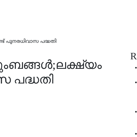
ണ്ട് പുനരധിവാസ പദ്ധതി
R
ംബങ്ങള്‍;ലക്ഷ്യം
സ പദ്ധതി