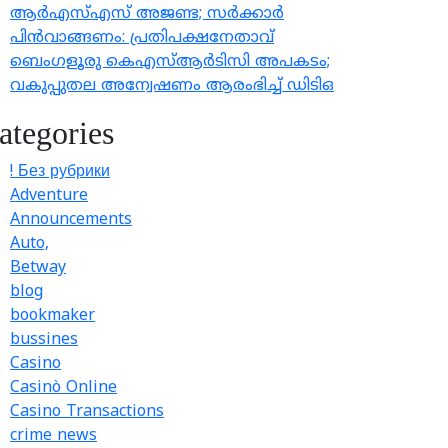
ആർഎസ്എസ് അജണ്ട; സർക്കാർ
പിൻവാങ്ങണം: പ്രതിപക്ഷനേതാവ്
ബെംഗളൂരു കെഎസ്ആർടിസി അപകടം;
വകുപ്പുതല അന്വേഷണം ആരംഭിച്ച് ഡിടിഒ
ategories
! Без рубрики
Adventure
Announcements
Auto,
Betway
blog
bookmaker
bussines
Casino
Casinò Online
Casino Transactions
crime news