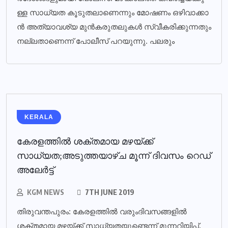
ള്ള സാ​ധ്യ​ത കൂ​ടു​ത​ലാ​ണെ​ന്നും മോ​ഷ​ണം ഒ​ഴി​വാ​ക്കാ​
ന്‍ അ​ത്യാ​വ​ശ്യ മു​ന്‍​ക​രു​ത​ലു​ക​ള്‍ സ്വീ​ക​രി​ക്കു​ന്ന​തും
ന​ല്ല​താ​ണെ​ന്ന് പോ​ലീ​സ് പ​റ​യു​ന്നു. പ​ല​രും
KERALA
കേരളത്തില്‍ ശക്തമായ മഴയ്ക്ക്
സാധ്യത;അടുത്തയാഴ്ച മൂന്ന് ദിവസം റെഡ്
അലേര്‍ട്ട്
KGM NEWS
7TH JUNE 2019
തിരുവന്തപുരം: കേരളത്തില്‍ വരുംദിവസങ്ങളില്‍
ശക്തമായ മഴയ്ക്ക് സാധ്യതയുണ്ടെന്ന് മുന്നറിയിപ്പ്.