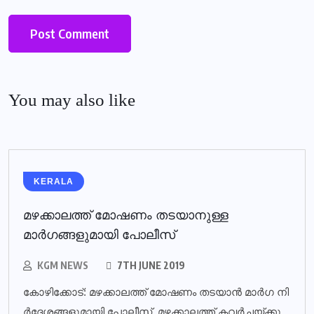
You may also like
KERALA
മഴക്കാലത്ത് മോഷണം തടയാനുള്ള
മാര്‍ഗങ്ങളുമായി പോലീസ്‌
KGM NEWS
7TH JUNE 2019
കോ​ഴി​ക്കോ​ട്: മ​ഴ​ക്കാ​ല​ത്ത് മോ​ഷ​ണം ത​ട​യാ​ന്‍ മാ​ര്‍​ഗ നി​
ര്‍​ദേ​ശ​ങ്ങ​ളു​മാ​യി​ പോ​ലീ​സ്. മ​ഴ​ക്കാ​ല​ത്ത് ക​വ​ര്‍​ച്ച​യ്ക്കു​