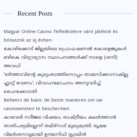
Recent Posts
Magyar Online Casino: felfedezésre váró játékok és
bónuszok az új évben
കോഴിക്കോട് ജില്ലയിലെ പ്രൊഫഷണൽ കോളെജുകൾ
ഒഴികെ വിദ്യാഭ്യാസ സ്ഥാപനങ്ങൾക്ക് നാളെ (ശനി)
അവധി
‘ഭർത്താവിന്റെ കുടുംബത്തിനൊപ്പം താമസിക്കാനാകില്ല;
ഫ്ലാറ്റ് വേണം’; വിവാഹമോചനം അനുവദിച്ച്
ഹൈക്കോടതി
Beheers de basis: de beste manieren om uw
casinowinsten te beschermen
കാവേരി നദീജല വിഷയം; രാഷ്ട്രീയം കലര്‍ത്താന്‍
താത്പര്യമില്ലെന്ന് തമിഴ്‌നാട് മുഖ്യമന്ത്രി; രൂക്ഷ
വിമര്‍ശനവുമായി ഉദയനിധി സ്റ്റാലിന്‍