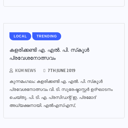
LOCAL
TRENDING
കളരിക്കണ്ടി എ. എല്‍. പി. സ്‌കൂള്‍
പ്രവേശനോത്സവം
KGM NEWS
7TH JUNE 2019
കുന്നമംഗലം: കളരിക്കണ്ടി എ. എല്‍. പി. സ്‌കൂള്‍
പ്രവേശനോത്സവം വി. ടി. സുരേഷ്മാസ്റ്റര്‍ ഉദ്ഘാടനം
ചെയ്തു. പി. ടി. എ. പ്രസിഡന്റ് ഇ. പ്രമോദ്
അധ്യക്ഷനായി. എല്‍എസ്എസ്,