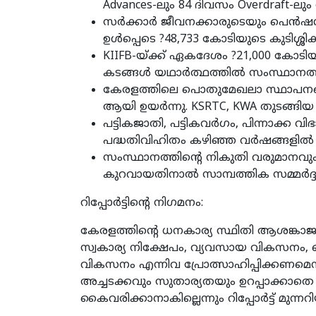
Advances-ലും 84 ദിവസം Overdraft-ലും 
സര്‍ക്കാര്‍ ജീവനക്കാരുടെയും പെന്‍ഷ
ഉള്‍പ്പെടെ ?48,733 കോടിയുടെ കുടിശ്ശിക
KIIFB-യ്ക്ക് ഏകദേശം ?21,000 കോടിയ
കടങ്ങള്‍ യഥാര്‍ത്ഥത്തില്‍ സംസ്ഥാനത്തിന്
കേരളത്തിലെ പൊതുമേഖലാ സ്ഥാപനങ്ങ
ആയി ഉയര്‍ന്നു. KSRTC, KWA തുടങ്ങ
പട്ടികജാതി, പട്ടികവര്‍ഗം, പിന്നാക്ക വി
പദ്ധതിവിഹിതം കഴിഞ്ഞ വര്‍ഷങ്ങളില്‍
സംസ്ഥാനത്തിന്റെ നികുതി വരുമാനവും 
കുറവായതിനാല്‍ സാമ്പത്തിക സമ്മര്‍ദ്ദം 
റിപ്പോര്‍ട്ടിന്റെ നിഗമനം:
കേരളത്തിന്റെ ധനകാര്യ സ്ഥിതി ആശങ്കാ
സ്വകാര്യ നിക്ഷേപം, വ്യവസായ വികസനം
വികസനം എന്നിവ പ്രോത്സാഹിപ്പിക്കണമെന്നും 
അച്ചടക്കവും സുതാര്യതയും ഉറപ്പാക്കാതെ
കൈവരിക്കാനാകില്ലെന്നും റിപ്പോര്‍ട്ട് മുന്നറിയ