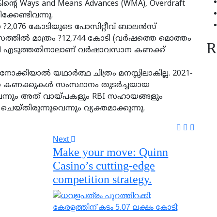
കിന്റെ Ways and Means Advances (WMA), Overdraft
കേണ്ടിവന്നു.
 ?2,076 കോടിയുടെ പോസിറ്റീവ് ബാലന്‍സ്
് മാസത്തില്‍ മാത്രം ?12,744 കോടി (വര്‍ഷത്തെ മൊത്തം
R
ി എടുത്തതിനാലാണ് വര്‍ഷാവസാന കണക്ക്
ോക്കിയാല്‍ യഥാര്‍ത്ഥ ചിത്രം മനസ്സിലാകില്ല. 2021-
ത കണക്കുകള്‍ സംസ്ഥാനം തുടര്‍ച്ചയായ
ുവെന്നും അത് വായ്പകളും RBI സഹായങ്ങളും
്തിരുന്നുവെന്നും വ്യക്തമാക്കുന്നു.
Next
Make your move: Quinn
Casino’s cutting-edge
competition strategy.