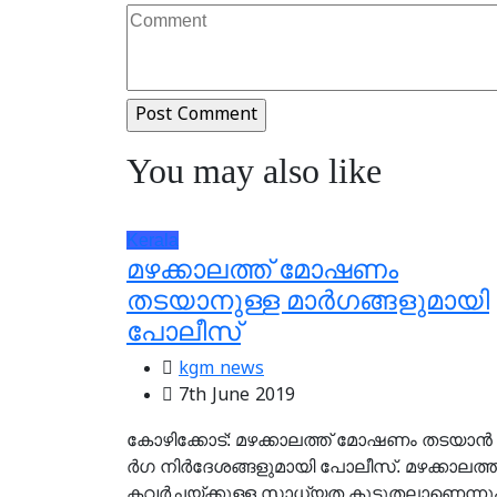
You may also like
Kerala
മഴക്കാലത്ത് മോഷണം
തടയാനുള്ള മാര്‍ഗങ്ങളുമായി
പോലീസ്‌
kgm news
7th June 2019
കോ​ഴി​ക്കോ​ട്: മ​ഴ​ക്കാ​ല​ത്ത് മോ​ഷ​ണം ത​ട​യാ​ന്‍ 
ര്‍​ഗ നി​ര്‍​ദേ​ശ​ങ്ങ​ളു​മാ​യി​ പോ​ലീ​സ്. മ​ഴ​ക്കാ​ല​ത്ത
ക​വ​ര്‍​ച്ച​യ്ക്കു​ള്ള സാ​ധ്യ​ത കൂ​ടു​ത​ലാ​ണെ​ന്നു