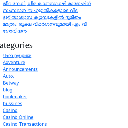
ജീവനേകി; ധീര രക്തസാക്ഷി രാജേഷിന്
സംസ്ഥാന ബഹുമതികളോടെ വിട
ദുരിതാശ്വാസ ക്യാമ്പുകളിൽ ദുരിതം
മാത്രം; രൂക്ഷ വിമർശനവുമായി എം വി
ഗോവിന്ദൻ
ategories
! Без рубрики
Adventure
Announcements
Auto,
Betway
blog
bookmaker
bussines
Casino
Casinò Online
Casino Transactions