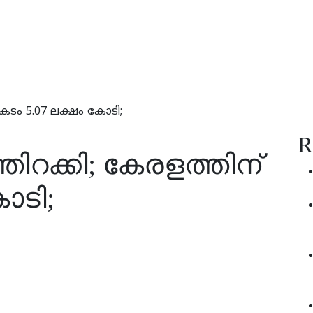
കടം 5.07 ലക്ഷം കോടി;
R
ിറക്കി; കേരളത്തിന്
ോടി;