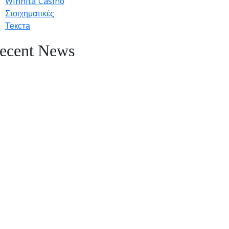
Winnita Casinò
Στοιχηματικές
Текста
ecent News