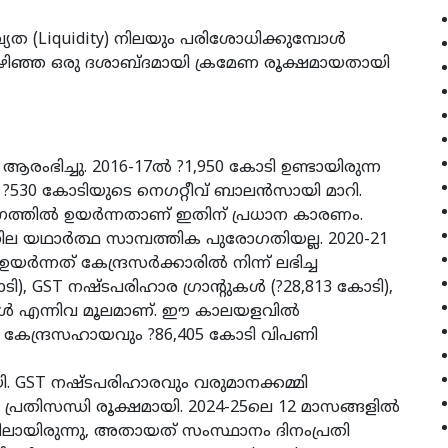
്യത (Liquidity) നിലയും പരിശോധിക്കുമ്പോള്‍
കഴിഞ്ഞ ഒരു ദശാബ്ദമായി ക്രമേണ രൂക്ഷമായതായി
 ആരംഭിച്ചു. 2016-17ല്‍ ?1,950 കോടി ഉണ്ടായിരുന്ന
‍ ?530 കോടിയുടെ നെഗറ്റീവ് ബാലന്‍സായി മാറി.
ത്തില്‍ ഉയര്‍ന്നതാണ് ഇതിന് പ്രധാന കാരണം.
ില യഥാര്‍ത്ഥ സാമ്പത്തിക പുരോഗതിയല്ല. 2020-21
്‍ന്നത് കേന്ദ്രസര്‍ക്കാരില്‍ നിന്ന് ലഭിച്ച
ോടി), GST നഷ്ടപരിഹാര ഗ്രാന്റുകള്‍ (?28,813 കോടി),
‍ എന്നിവ മൂലമാണ്. ഈ കാലയളവില്‍
കേന്ദ്രസഹായവും ?86,405 കോടി വിപണി
യി. GST നഷ്ടപരിഹാരവും വരുമാനക്കമ്മി
പ്രതിസന്ധി രൂക്ഷമായി. 2024-25ലെ 12 മാസങ്ങളില്‍
സിലായിരുന്നു, അതായത് സംസ്ഥാനം ദിനംപ്രതി