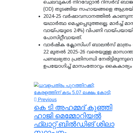
ചെലവുകള്‍ നിറവേറ്റാന്‍ റിസര്‍വ് ബാങ്
(OD) തുടങ്ങിയ സഹായങ്ങളെ ആശ്രയിക്
2024-25 വര്‍ഷാവസാനത്തില്‍ കാണുന്ന
യഥാര്‍ത്ഥ മെച്ചപ്പെടുത്തലല്ല. മാര്‍ച്ച
വായ്പയുടെ 24%) വിപണി വായ്പയായ
പോസിറ്റീവായത്.
വാര്‍ഷിക ക്ലോസിംഗ് ബാലന്‍സ് മാത്രം ന
22 മുതല്‍ 2025-26 വരെയുള്ള മാസാന്
പണലഭ്യതാ പ്രതിസന്ധി നേരിട്ടിരുന്ന
ഉപയോഗിച്ച് മാസംതോറും കൈകാര്യം ചെയ
Previous
കെ ടി അഹമ്മദ്‌ കുഞ്ഞി
ഹാജി മെമ്മോറിയൽ
ഫ്ലാറ്റ് ബിൽഡിങ് ശിലാ
സ്ഥാപനം