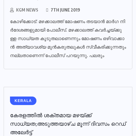
KGM NEWS
7TH JUNE 2019
കോ​ഴി​ക്കോ​ട്: മ​ഴ​ക്കാ​ല​ത്ത് മോ​ഷ​ണം ത​ട​യാ​ന്‍ മാ​ര്‍​ഗ നി​
ര്‍​ദേ​ശ​ങ്ങ​ളു​മാ​യി​ പോ​ലീ​സ്. മ​ഴ​ക്കാ​ല​ത്ത് ക​വ​ര്‍​ച്ച​യ്ക്കു​
ള്ള സാ​ധ്യ​ത കൂ​ടു​ത​ലാ​ണെ​ന്നും മോ​ഷ​ണം ഒ​ഴി​വാ​ക്കാ​
ന്‍ അ​ത്യാ​വ​ശ്യ മു​ന്‍​ക​രു​ത​ലു​ക​ള്‍ സ്വീ​ക​രി​ക്കു​ന്ന​തും
ന​ല്ല​താ​ണെ​ന്ന് പോ​ലീ​സ് പ​റ​യു​ന്നു. പ​ല​രും
KERALA
കേരളത്തില്‍ ശക്തമായ മഴയ്ക്ക്
സാധ്യത;അടുത്തയാഴ്ച മൂന്ന് ദിവസം റെഡ്
അലേര്‍ട്ട്