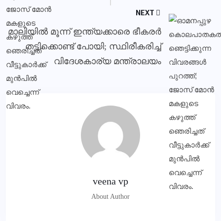
NEXT
മാലിയിൽ മൂന്ന് ഇന്ത്യക്കാരെ ഭീകരർ
തട്ടിക്കൊണ്ട് പോയി; സ്ഥിരീകരിച്ച്
വിദേശകാര്യ മന്ത്രാലയം
veena vp
About Author