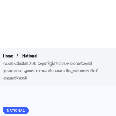
Home
National
ഡൽഹിയിൽ 200 യൂണിറ്റിന് താഴെ വൈദ്യുതി
ഉപയോഗിച്ചാൽ സൗജന്യ വൈദ്യുതി : അരവിന്ദ്
കെജ്‌രിവാള്‍
NATIONAL