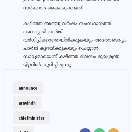
ഉപകാര പ്രദമാകുന്ന നടപടിയാണ് ഡൽഹി
സർക്കാർ കൈകൊണ്ടത്.
കഴിഞ്ഞ അഞ്ചു വർഷം സംസ്ഥാനത്ത്
വൈദ്യുതി ചാർജ്
വർധിപ്പിക്കാതെയിരിക്കുകയും അതോടൊപ്പം
ചാർജ് കുറയ്ക്കുകയും ചെയ്യാൻ
സാധ്യമായെന്ന് കഴിഞ്ഞ ദിവസം മുഖ്യമന്ത്രി
ട്വിറ്ററിൽ കുറിച്ചിരുന്നു.
announce
aravindh
chiefminister