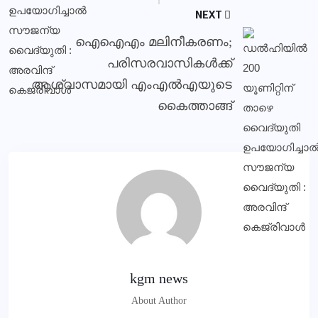
NEXT
ഐഐഎം മലിനീകരണം;
പരിസരവാസികള്‍ക്ക്
ആശ്വാസമായി എംഎല്‍എയുടെ
കൈത്താങ്ങ്
kgm news
About Author