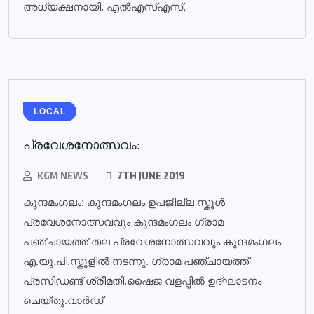
അധ്യക്ഷനായി. എല്‍എസ്എസ്,
LOCAL
പ്രവേശനോത്സവം:
KGM NEWS
7TH JUNE 2019
കുന്ദമംഗലം: കുന്ദമംഗലം ഉപജില്ല സ്കൂൾ
പ്രവേശനോത്സവവും കുന്ദമംഗലം ഗ്രാമ
പഞ്ചായത്ത് തല പ്രവേശനോത്സവവും കുന്ദമംഗലം
എ.യു.പി.സ്കൂളിൽ നടന്നു. ഗ്രാമ പഞ്ചായത്ത്
പ്രസിഡണ്ട് ശ്രീമതി.ഷൈജ വളപ്പിൽ ഉദ്ഘാടനം
ചെയ്തു.വാർഡ്