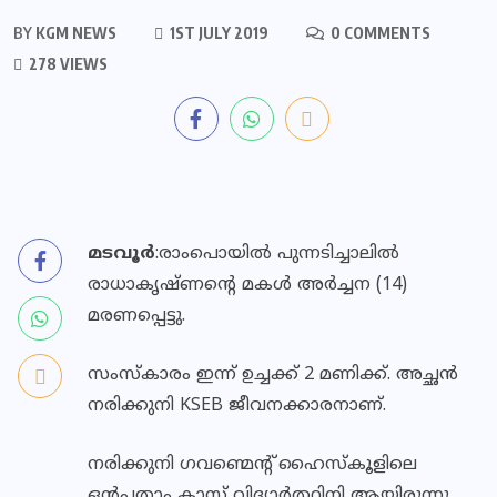
BY
KGM NEWS
1ST JULY 2019
0 COMMENTS
278 VIEWS
മടവൂർ
:രാംപൊയിൽ പുന്നടിച്ചാലിൽ
രാധാകൃഷ്ണന്റെ മകൾ അർച്ചന (14)
മരണപ്പെട്ടു.
സംസ്കാരം ഇന്ന് ഉച്ചക്ക് 2 മണിക്ക്. അച്ഛൻ
നരിക്കുനി KSEB ജീവനക്കാരനാണ്.
നരിക്കുനി ഗവണ്മെന്റ് ഹൈസ്കൂളിലെ
ഒൻപതാം ക്ലാസ്സ്‌ വിദ്യാർത്ഥിനി ആയിരുന്നു.