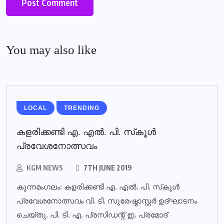
You may also like
LOCAL
TRENDING
കളരിക്കണ്ടി എ. എല്‍. പി. സ്‌കൂള്‍
പ്രവേശനോത്സവം
KGM NEWS
7TH JUNE 2019
കുന്നമംഗലം: കളരിക്കണ്ടി എ. എല്‍. പി. സ്‌കൂള്‍
പ്രവേശനോത്സവം വി. ടി. സുരേഷ്മാസ്റ്റര്‍ ഉദ്ഘാടനം
ചെയ്തു. പി. ടി. എ. പ്രസിഡന്റ് ഇ. പ്രമോദ്