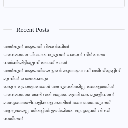
Recent Posts
അർജുൻ ആയങ്കി റിമാൻഡിൽ
വന്ദേമാതര വിവാദം: മുഴുവൻ പാടാൻ നിർദേശം
നൽകിയിട്ടില്ലെന്ന് ലോക് ഭവൻ
അർജുൻ ആയങ്കിയെ ഉടൻ കൂത്തുപറമ്പ് മജിസ്ട്രേറ്റിന്
മുന്നിൽ ഹാജരാക്കും
കേന്ദ്ര പ്രോട്ടോകോൾ അനുസരിക്കില്ല; കേരളത്തിൽ
വന്ദേമാതരം രണ്ട് വരി മാത്രം: മന്ത്രി കെ മുരളീധരൻ
മത്സ്യത്തൊഴിലാളികളെ കടലിൽ കാണാതാകുന്നത്
ആദ്യമായല്ല; തിരച്ചിൽ ഊർജിതം: മുഖ്യമന്ത്രി വി ഡി
സതീശൻ