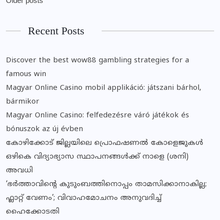
Older posts
Recent Posts
Discover the best wow88 gambling strategies for a
famous win
Magyar Online Casino mobil applikáció: játszani bárhol,
bármikor
Magyar Online Casino: felfedezésre váró játékok és
bónuszok az új évben
കോഴിക്കോട് ജില്ലയിലെ പ്രൊഫഷണൽ കോളെജുകൾ
ഒഴികെ വിദ്യാഭ്യാസ സ്ഥാപനങ്ങൾക്ക് നാളെ (ശനി)
അവധി
‘ഭർത്താവിന്റെ കുടുംബത്തിനൊപ്പം താമസിക്കാനാകില്ല;
ഫ്ലാറ്റ് വേണം’; വിവാഹമോചനം അനുവദിച്ച്
ഹൈക്കോടതി