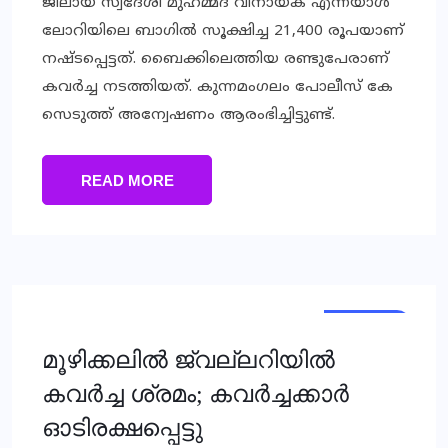
ജി​ലാ​യ് സ്വ​ദേ​ശി മു​ഹ​മ്മ​ദ് വി​നാ​യ​ക് എ​ന്ന​യാ​ൾ
ലോ​റി​യി​ലെ ബാ​ഗി​ൽ സൂ​ക്ഷി​ച്ച 21,400 രൂ​പ​യാ​ണ്
ന​ഷ്ട​പ്പെ​ട്ട​ത്. ബൈ​ക്കി​ലെ​ത്തി​യ ര​ണ്ടു​പേ​രാ​ണ്
ക​വ​ർ​ച്ച ന​ട​ത്തി​യ​ത്. കു​ന്ന​മം​ഗ​ലം പോ​ലീ​സ് കേ​
സെ​ടു​ത്ത് അ​ന്വേ​ഷ​ണം ആ​രം​ഭി​ച്ചിട്ടുണ്ട്.
READ MORE
KERALA
മൂഴിക്കലില്‍ ജ്വല്ലറിയില്‍
കവര്‍ച്ച ശ്രമം; കവര്‍ച്ചക്കാര്‍
ഓടിരക്ഷപ്പെട്ടു