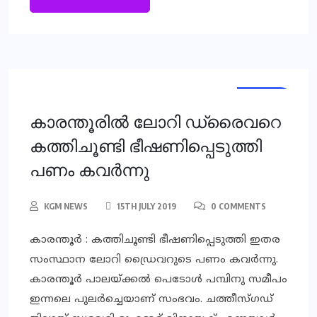
LOCAL
കാരന്തൂരില്‍ ലോറി ഡ്രൈവറെ
കത്തിചൂണ്ടി ഭീഷണിപ്പെടുത്തി
പണം കവര്‍ന്നു
KGM NEWS
15TH JULY 2019
0 COMMENTS
കാരന്തൂർ : ക​ത്തി​ചൂ​ണ്ടി ഭീ​ഷ​ണി​പ്പെ​ടു​ത്തി ഇ​ത​ര​
സം​സ്ഥാ​ന ലോ​റി ഡ്രൈ​വ​റു​ടെ പ​ണം ക​വ​ര്‍​ന്നു.
കാരന്തൂർ പാ​ല​യ്ക്ക​ല്‍ പെ​ടോ​ള്‍ പ​മ്പി​നു സ​മീ​പം
ഇ​ന്ന​ലെ പു​ല​ര്‍​ച്ചെ​യാ​ണ് സം​ഭ​വം. ച​ത്തീ​സ്ഗ​ഡ്