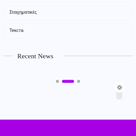
Στοιχηματικές
PUBLIC
Текста
Magyar Online Casino mobil applikáció:
játszani bárhol, bármikor
Recent News
7TH AUGUST 2026