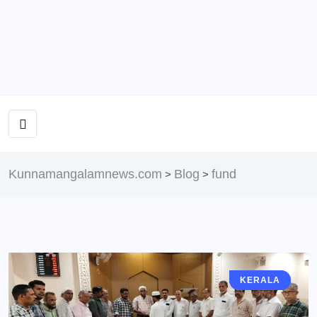
Kunnamangalamnews.com
Blog
fund
>
>
KERALA
KERALA