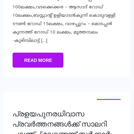
100ലക്ഷം,വടക്കെക്കര – ആസാദ് റോഡ്
10ലക്ഷം,ബസ്റ്റാന്റ് ഉളിയാടന്‍കുന്ന് കൊടുവള്ളി
ടൗണ്‍ റോഡ് 15ലക്ഷം, വാഴപ്പുറം – മൊടപ്പന്‍
കുന്നത്ത് റോഡ് 10 ലക്ഷം, മുത്തമ്പലം
-കുഴിമ്പിലാട്ട് […]
READ MORE
KERALA
NEWS
പ്രളയപുനരധിവാസ
പ്രവര്‍ത്തനങ്ങള്‍ക്ക് സാലറി