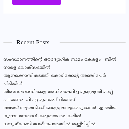
Recent Posts
സംസ്ഥാനത്തിന്‍റെ ഔദ്യോഗിക നാമം കേരളം; ബില്‍
നാളെ ലോക്സഭയില്‍
ആനക്കൊമ്പ് കടത്ത്; കോഴിക്കോട്ട് അഞ്ച് പേർ
പിടിയിൽ
തീരദേശവാസികളെ അധിക്ഷേപിച്ച മുഖ്യമന്ത്രി മാപ്പ്
പറയണം: പി എ മുഹമ്മദ് റിയാസ്
അജയ് ആയങ്കിക്ക് ജാമ്യം; ജാമ്യമെടുക്കാൻ എത്തിയ
ഗുണ്ടാ നേതാവ് കരുതൽ തടങ്കലിൽ
ധനുഷ്കോടി ദേശീയപാതയിൽ മണ്ണിടിച്ചിൽ