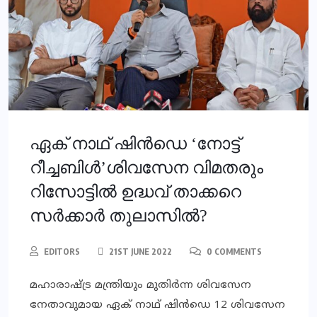
ഏക് നാഥ് ഷിൻഡെ ‘നോട്ട്
റീച്ചബിൾ’ശിവസേന വിമതരും
റിസോട്ടിൽ ഉദ്ധവ് താക്കറെ
സര്‍ക്കാര്‍ തുലാസില്‍?
EDITORS
21ST JUNE 2022
0 COMMENTS
മഹാരാഷ്ട്ര മന്ത്രിയും മുതിർന്ന ശിവസേന
നേതാവുമായ ഏക് നാഥ് ഷിൻഡെ 12 ശിവസേന