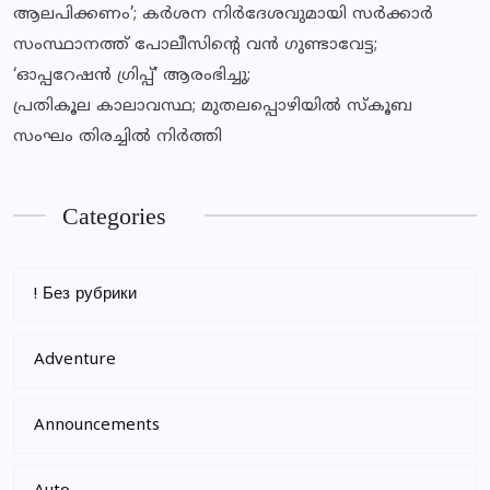
ആലപിക്കണം’; കർശന നിർദേശവുമായി സർക്കാർ
സംസ്ഥാനത്ത് പോലീസിന്റെ വൻ ഗുണ്ടാവേട്ട;
‘ഓപ്പറേഷൻ ഗ്രിപ്പ്’ ആരംഭിച്ചു;
പ്രതികൂല കാലാവസ്ഥ; മുതലപ്പൊഴിയില്‍ സ്‌കൂബ
സംഘം തിരച്ചില്‍ നിര്‍ത്തി
Categories
! Без рубрики
Adventure
Announcements