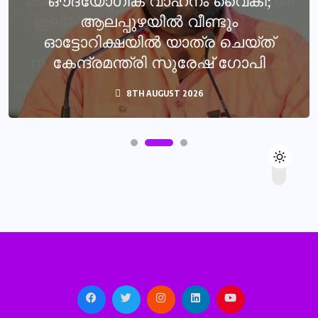
ഔദ്യോഗിക വാഹനം വൈകി;
ആലപ്പുഴയിൽ വീണ്ടും
ഓട്ടോറിക്ഷയിൽ യാത്ര ചെയ്ത്
കേന്ദ്രമന്ത്രി സുരേഷ് ഗോപി
8TH AUGUST 2026