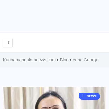
Kunnamangalamnews.com
Blog
eena George
>
>
KERALA
NEWS