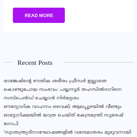
READ MORE
Recent Posts
രാജേഷിന്റെ ഭൗതിക ശരീരം ഫ്രീസര്‍ ഇല്ലാതെ
കൊണ്ടുപോയ സംഭവം: പയ്യന്നൂര്‍ തഹസില്‍ദാറിനെ
സസ്‌പെന്‍ഡ് ചെയ്യാന്‍ നിര്‍ദ്ദേശം
ഔദ്യോഗിക വാഹനം വൈകി; ആലപ്പുഴയിൽ വീണ്ടും
ഓട്ടോറിക്ഷയിൽ യാത്ര ചെയ്ത് കേന്ദ്രമന്ത്രി സുരേഷ്
ഗോപി
‘സ്വാതന്ത്ര്യദിനാഘോഷങ്ങളിൽ വന്ദേമാതരം മുഴുവനായി