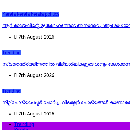
Kerala
kerala
kerala politics
ആര്‍.രാജേഷിന്റെ മൃതദേഹത്തോട് അനാദരവ്; ‘ആരോഗ്യവകുപ്പിന
7th August 2026
Trending
സ്വാതന്ത്ര്യദിനത്തിൽ വിദ്യാർഥികളുടെ ശബ്ദം കേൾക്കണം
7th August 2026
Trending
നീറ്റ് ചോദ്യപേപ്പർ ചോർച്ച: വിദഗ്ദ്ധർ ചോദ്യങ്ങൾ കാണാത
7th August 2026
Trending