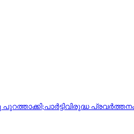
റത്താക്കി;പാര്‍ട്ടിവിരുദ്ധ പ്രവര്‍ത്ത