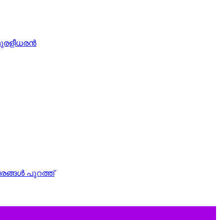
മുരളീധരന്‍
വരങ്ങൾ പുറത്ത്