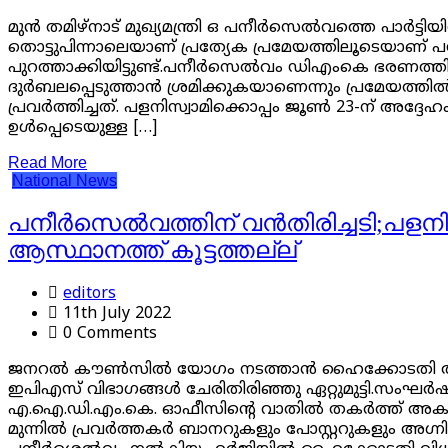
മുൻ തമിഴ്നാട് മുഖ്യമന്ത്രി ഒ പനീർസെൽവത്തെ പാർട്ട
തൊട്ടുപിന്നാലെയാണ് പ്രത്യേക പ്രമേയത്തിലൂടെയാണ്‌ പനീ
പുറത്താക്കിയിട്ടുണ്ട്‌.പനീർസെൽവം ഡിഎംകെ ഭരണത
ദുർബലപ്പെടുത്താൻ ശ്രമിക്കുകയാണെന്നും പ്രമേയത്തിൽ ക
പ്രവർത്തിച്ചത്. പളനിസ്വാമിക്കൊപ്പം ജൂൺ 23-ന് അ
ഉൾപ്പെടെയുള്ള […]
Read More
National
News
പനീര്‍സെല്‍വത്തിന് വന്‍തിരിച്ച
ആസ്ഥാനത്ത് കൂട്ടത്തല്ല്
editors
11th July 2022
0 Comments
ജനറല്‍ കൗണ്‍സില്‍ യോഗം നടത്താന്‍ ഹൈക്കോടതി 
ഇപിഎസ് വിഭാഗങ്ങള്‍ ചേരിതിരിഞ്ഞു ഏറ്റുമുട്ടി.സംഘര്‍ഷ
എ.ഐ.ഡി.എം.കെ. ഓഫീസിന്റെ വാതില്‍ തകര്‍ത്ത് അകത്തു കയ
മുന്നില്‍ പ്രവര്‍ത്തകര്‍ ബാനറുകളും പോസ്റ്ററുകളും അഗ്നി