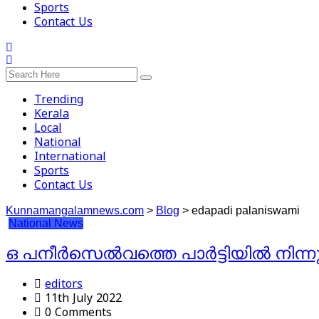
Sports
Contact Us
Trending
Kerala
Local
National
International
Sports
Contact Us
Kunnamangalamnews.com
>
Blog
>
edapadi palaniswami
National
News
ഒ പനീർസെൽവത്തെ പാർട്ടിയിൽ നിന്നു പു
editors
11th July 2022
0 Comments