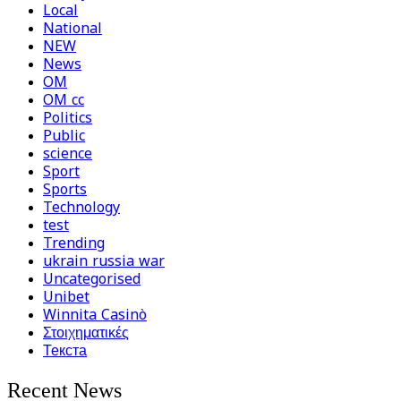
Local
National
NEW
News
OM
OM cc
Politics
Public
science
Sport
Sports
Technology
test
Trending
ukrain russia war
Uncategorised
Unibet
Winnita Casinò
Στοιχηματικές
Текста
Recent News