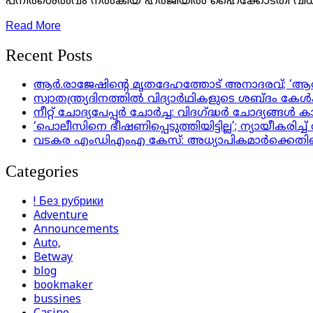
പനീർശെൽവം നൽകിയ ഹർജിയിൽ ഹൈക്കോടതി വിധിക്ക് മു
Read More
Recent Posts
ആര്‍.രാജേഷിന്റെ മൃതദേഹത്തോട് അനാദരവ്; ‘ആരോഗ്യവക
സ്വാതന്ത്ര്യദിനത്തിൽ വിദ്യാർഥികളുടെ ശബ്ദം കേൾ
നീറ്റ് ചോദ്യപേപ്പർ ചോർച്ച: വിദഗ്ദ്ധർ ചോദ്യങ്ങ
‘പൊലീസിനെ ഭീഷണിപ്പെടുത്തിയിട്ടില്ല’; ന്യായീകരിച്ച
വടകര എംഡിഎംഎ കേസ്: അധ്യാപികമാർക്കെതിര
Categories
! Без рубрики
Adventure
Announcements
Auto,
Betway
blog
bookmaker
bussines