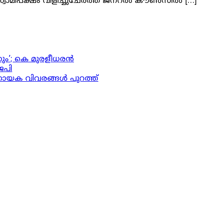
്ഷം വിളിച്ചുചേര്‍ത്ത ജനറല്‍ കൗണ്‍സില്‍ […]
ും’; കെ മുരളീധരന്‍
െപി
ിർണായക വിവരങ്ങൾ പുറത്ത്