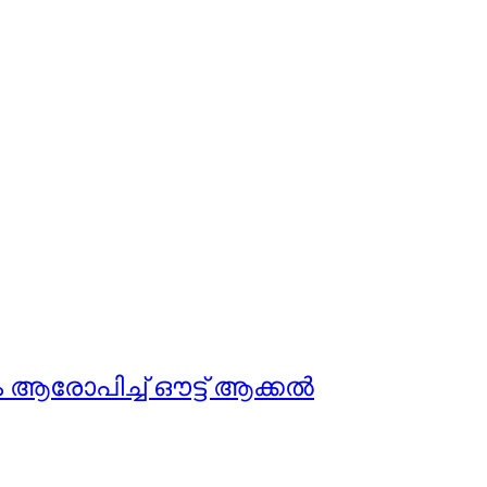
നം ആരോപിച്ച് ഔട്ട് ആക്കൽ