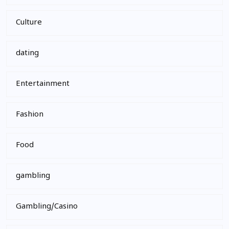
Culture
dating
Entertainment
Fashion
Food
gambling
Gambling/Casino