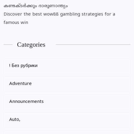
കണ്ടക്ടർക്കും ദാരുണാന്ത്യം
Discover the best wow88 gambling strategies for a
famous win
Categories
! Без рубрики
Adventure
Announcements
Auto,