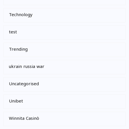
Technology
test
Trending
ukrain russia war
Uncategorised
Unibet
Winnita Casinò