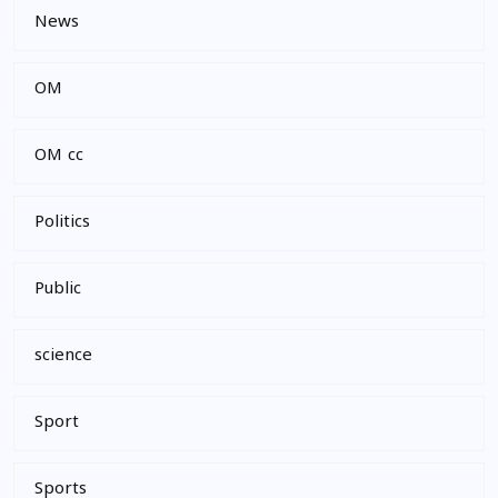
News
OM
OM cc
Politics
Public
science
Sport
Sports