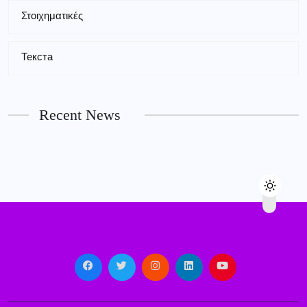
Στοιχηματικές
Текста
Recent News