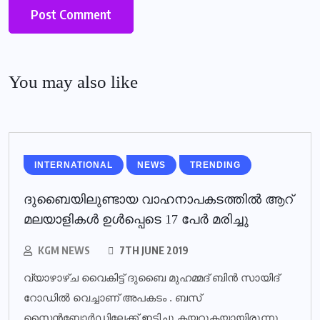
You may also like
INTERNATIONAL
NEWS
TRENDING
ദുബൈയിലുണ്ടായ വാഹനാപകടത്തില്‍ ആറ്
മലയാളികള്‍ ഉള്‍പ്പെടെ 17 പേര്‍ മരിച്ചു
KGM NEWS
7TH JUNE 2019
വ്യാഴാഴ്ച വൈകിട്ട് ദുബൈ മുഹമ്മദ് ബിൻ സായിദ്
റോഡിൽ വെച്ചാണ് അപകടം . ബസ്
സൈൻബോർഡിലേക്ക് ഇടിച്ചു കയറുകയായിരുന്നു