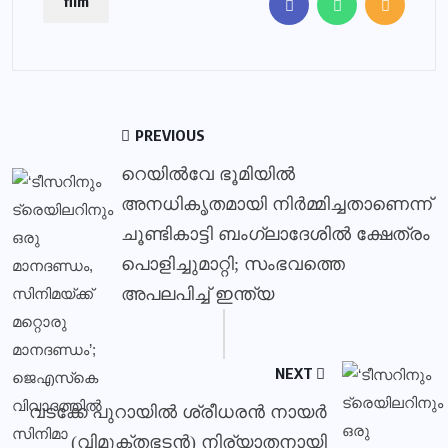
film
PREVIOUS
റെയിൽവേ ഭൂമിയിൽ
അനധികൃതമായി നിർമ്മിച്ചതാണെന്ന്
ചൂണ്ടികാട്ടി ബംഗ്ലാദേശിൽ ക്ഷേത്രം
പൊളിച്ചുമാറ്റി; സംഭവത്തെ
അപലപിച്ച് ഇന്ത്യ
NEXT
വടക്കേ പുറായില്‍ ശ്രീധരന്‍ നായര്‍
(വിമുക്തഭടന്‍) നിര്യാതനായി