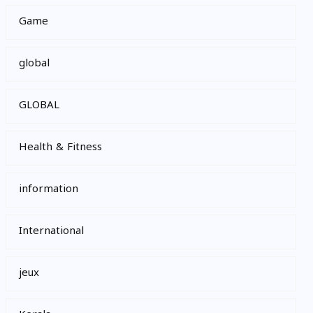
Game
global
GLOBAL
Health & Fitness
information
International
jeux