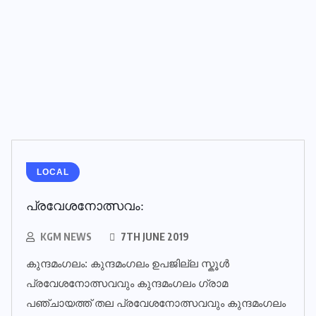
LOCAL
പ്രവേശനോത്സവം:
KGM NEWS
7TH JUNE 2019
കുന്ദമംഗലം: കുന്ദമംഗലം ഉപജില്ല സ്കൂൾ
പ്രവേശനോത്സവവും കുന്ദമംഗലം ഗ്രാമ
പഞ്ചായത്ത് തല പ്രവേശനോത്സവവും കുന്ദമംഗലം