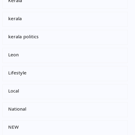
Kerala
kerala
kerala politics
Leon
Lifestyle
Local
National
NEW