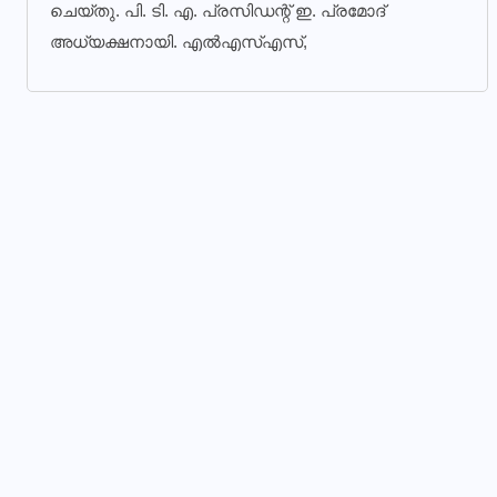
ചെയ്തു. പി. ടി. എ. പ്രസിഡന്റ് ഇ. പ്രമോദ്
അധ്യക്ഷനായി. എല്‍എസ്എസ്,