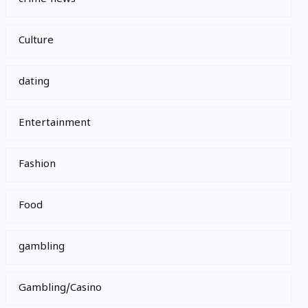
Culture
dating
Entertainment
Fashion
Food
gambling
Gambling/Casino