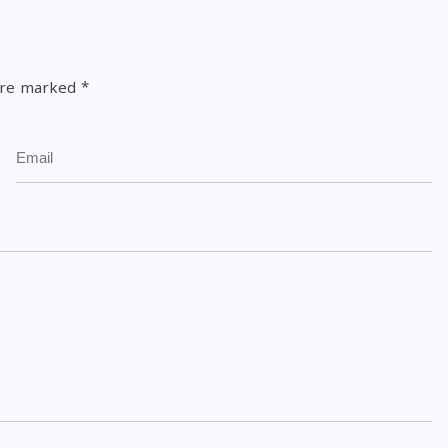
 are marked
*