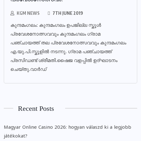
KGM NEWS
7TH JUNE 2019
കുന്ദമംഗലം: കുന്ദമംഗലം ഉപജില്ല സ്കൂൾ
പ്രവേശനോത്സവവും കുന്ദമംഗലം ഗ്രാമ
പഞ്ചായത്ത് തല പ്രവേശനോത്സവവും കുന്ദമംഗലം
എ.യു.പി.സ്കൂളിൽ നടന്നു. ഗ്രാമ പഞ്ചായത്ത്
പ്രസിഡണ്ട് ശ്രീമതി.ഷൈജ വളപ്പിൽ ഉദ്ഘാടനം
ചെയ്തു.വാർഡ്
Recent Posts
Magyar Online Casino 2026: hogyan válaszd ki a legjobb
játékokat?