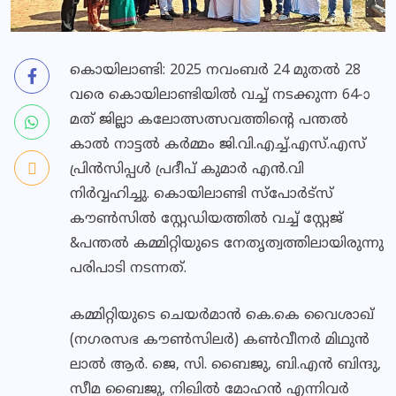
കൊയിലാണ്ടി: 2025 നവംബർ 24 മുതൽ 28
വരെ കൊയിലാണ്ടിയിൽ വച്ച് നടക്കുന്ന 64-ാ
മത് ജില്ലാ കലോത്സത്സവത്തിൻ്റെ പന്തൽ
കാൽ നാട്ടൽ കർമ്മം ജി.വി.എച്ച്.എസ്.എസ്
പ്രിൻസിപ്പൾ പ്രദീപ് കുമാർ എൻ.വി
നിർവ്വഹിച്ചു. കൊയിലാണ്ടി സ്പോർട്സ്
കൗൺസിൽ സ്റ്റേഡിയത്തിൽ വച്ച് സ്റ്റേജ്
&പന്തൽ കമ്മിറ്റിയുടെ നേതൃത്വത്തിലായിരുന്നു
പരിപാടി നടന്നത്.
കമ്മിറ്റിയുടെ ചെയർമാൻ കെ.കെ വൈശാഖ്
(നഗരസഭ കൗൺസിലർ) കൺവീനർ മിഥുൻ
ലാൽ ആർ. ജെ, സി. ബൈജു, ബി.എൻ ബിന്ദു,
സീമ ബൈജു, നിഖിൽ മോഹൻ എന്നിവർ